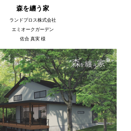
森を纏う家
ランドプロス株式会社
エミオークガーデン
佐合 真実 様