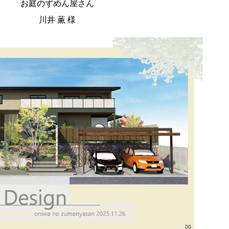
お庭のずめん屋さん
川井 薫 様