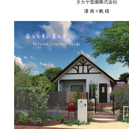
タカヤ造園株式会社
漆 南々帆 様