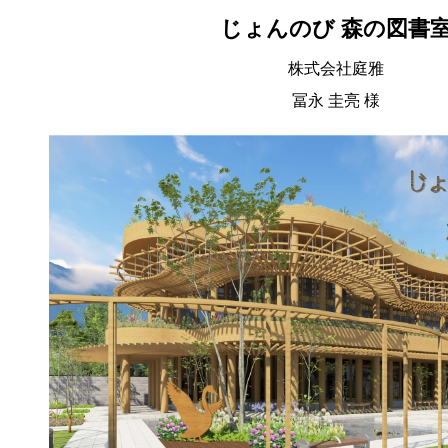
じょんのび 森の図書
株式会社庭雅
冨永 圭亮 様