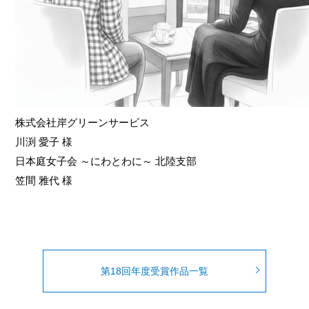
株式会社岸グリーンサービス
川渕 愛子 様
日本庭女子会 ～にわとわに～ 北陸支部
笠間 雅代 様
第18回年度受賞作品一覧