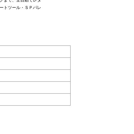
グまで、全自動でレタ
ートツール・ＳＰパレ