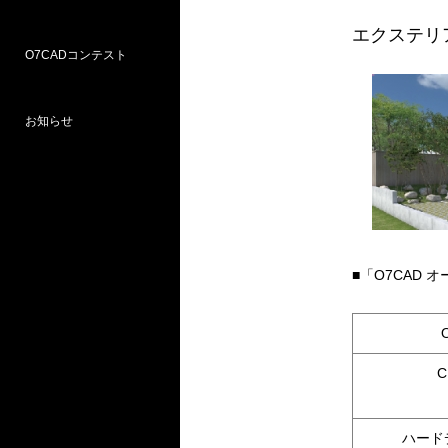
エクステリ
O7CADコンテスト
Weラーニングパス
研修
WEB研修予約サイト
WEBセミナー
図面作図支援サービス
お問い合わせ窓口
お知らせ
プロ部門
学校部門
第18回 受賞
第16回 応募
第15回 受賞
■「O7CAD
C
ハード