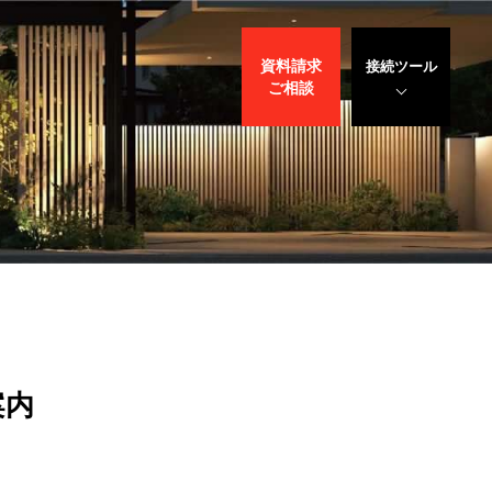
資料請求
接続ツール
ご相談
遠隔サポート
WEBデモ
サポート
サリバン先生
案内