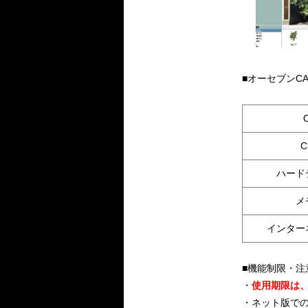
■オーセブンC
C
ハード
メ
インター
■機能制限・注
・
使用期限は
・ネット版で