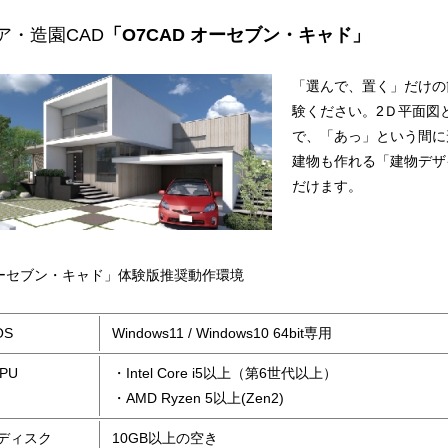
ア・造園CAD
「O7CAD オーセブン・キャド」
「選んで、置く」だけの
験ください。2Ｄ平面図
で、「あっ」という間に
建物も作れる「建物デザ
だけます。
作品
サイト
作品
 オーセブン・キャド」体験版推奨動作環境
OS
Windows11 / Windows10 64bit専用
PU
・Intel Core i5以上（第6世代以上）
・AMD Ryzen 5以上(Zen2)
ディスク
10GB以上の空き