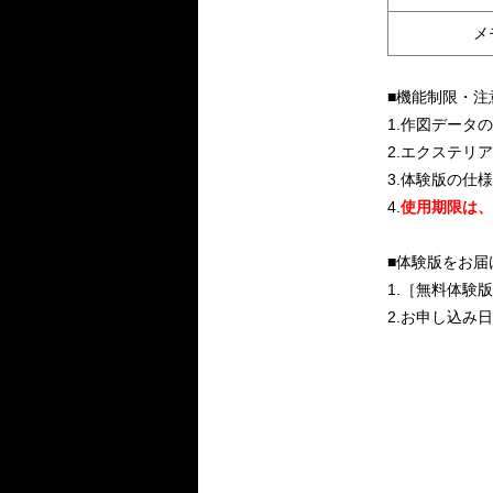
メ
■機能制限・注
1.作図データ
2.エクステリ
3.体験版の仕
4.
使用期限は、
■体験版をお届
1.［無料体験
2.お申し込み