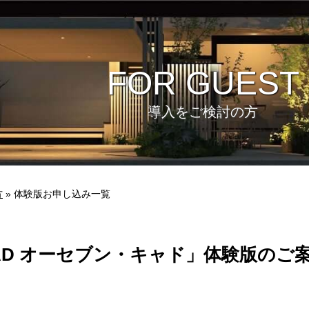
FOR GUEST
導入をご検討の方
方
» 体験版お申し込み一覧
AD オーセブン・キャド」体験版のご
ビュー
環境