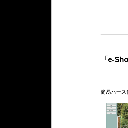
「e-S
簡易パース