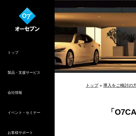
トップ
製品・支援サービス
トップ
»
導入をご検討の
会社情報
O7CAD
Cambridge
HOPWEB!
カタリノ
SpeedPlanner
設計支援
「O7C
イベント・セミナー
オーセブンとは
会社概要
所在地
採用情報
パース作品集
お客様インタ
推奨システム
お客様サポート