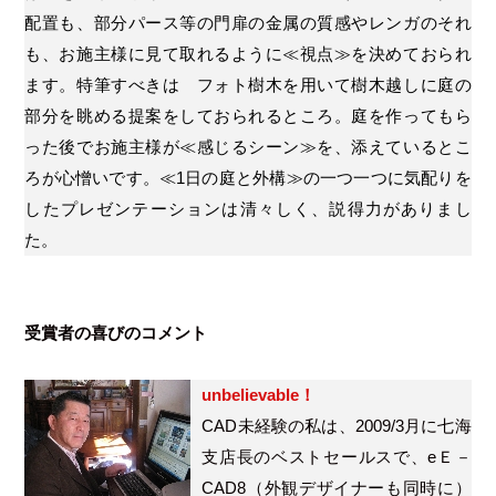
配置も、部分パース等の門扉の金属の質感やレンガのそれ
も、お施主様に見て取れるように≪視点≫を決めておられ
ます。特筆すべきは フォト樹木を用いて樹木越しに庭の
部分を眺める提案をしておられるところ。庭を作ってもら
った後でお施主様が≪感じるシーン≫を、添えているとこ
ろが心憎いです。≪1日の庭と外構≫の一つ一つに気配りを
したプレゼンテーションは清々しく、説得力がありまし
た。
受賞者の喜びのコメント
unbelievable！
CAD未経験の私は、2009/3月に七海
支店長のベストセールスで、eＥ－
CAD8（外観デザイナーも同時に）