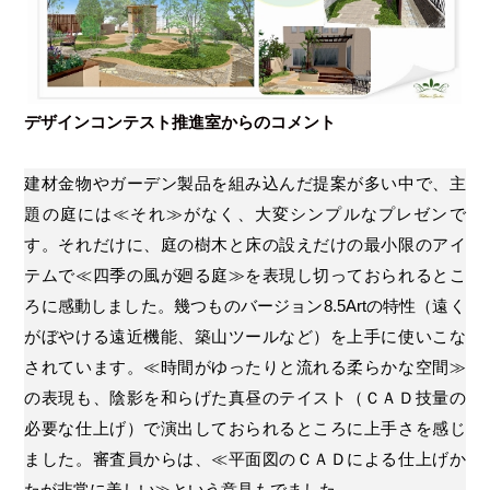
デザインコンテスト推進室からのコメント
建材金物やガーデン製品を組み込んだ提案が多い中で、主
題の庭には≪それ≫がなく、大変シンプルなプレゼンで
す。それだけに、庭の樹木と床の設えだけの最小限のアイ
テムで≪四季の風が廻る庭≫を表現し切っておられるとこ
ろに感動しました。幾つものバージョン8.5Artの特性（遠く
がぼやける遠近機能、築山ツールなど）を上手に使いこな
されています。≪時間がゆったりと流れる柔らかな空間≫
の表現も、陰影を和らげた真昼のテイスト（ＣＡＤ技量の
必要な仕上げ）で演出しておられるところに上手さを感じ
ました。審査員からは、≪平面図のＣＡＤによる仕上げか
たが非常に美しい≫という意見もでました。