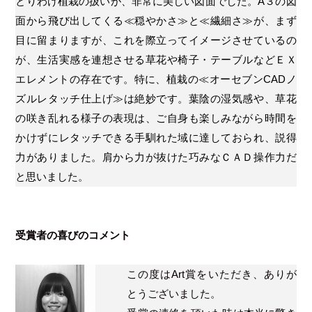
とりわけ植栽の扱いが、非常に美しい図面でした。A３の図
面から飛び出してくる≪穏やかさ≫と≪繊細さ≫が、まず
目に留まりますが、これを際立ってイメージさせているの
が、生活実感を連想させる草花や椅子・テーブルなどＥＸ
エレメントの存在です。特に、植栽の≪オーセブンCADノ
ズルレタッチ仕上げ≫は絶妙です。葉陰の湿気感や、草花
の咲き乱れる様子の表現は、ご自身も楽しみながら時間を
かけずにレタッチできる手馴れた域に達しておられ、説得
力がありました。肩から力が抜けた巧みなＣＡＤ操作力だ
と思いました。
受賞者の喜びのコメント
この度はArt賞をいただき、ありが
とうございました。