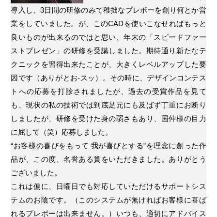
導入し、3日間の研修のみで稚拙なプレボーを創り何とか営
業をしていました。が、このCADを使いこなせればもっと
良いものが出来るのではと思い、年末の「スピードファー
ストプレゼン」の研修を受講しました。期待通り新たなテ
クニックを習得出来たことが、大きくレベルアップした要
因です（ありがとお-スッ）。その時に、デザインコンテス
トへの応募を打診されましたが、過去の受賞作品を見て
も、現状の私の技術では到底足元にも及ばず丁重にお断り
しましたが、研修を受けた身の弱さもあり、国仲様の目力
に屈して（笑）応募しました。
“お客様の喜びをもって 我が喜びとする”を理念に創った作
品が、この度、名誉ある賞をいただきました。ありがとう
ございました。
これは偏に、日曜日でも対応していただけるサポートシス
テムのお陰です。（このシステムが無ければお客様に喜ば
れるプレボーは出来ません。）いつも、適切にアドバイス