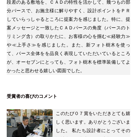
段差のある敷地を、ＣＡＤの特性を活かして、幾つもの部
分パースで、お施主様に解りやすく、設計ポイントをＰＲ
していらっしゃるところに提案力を感じました。特に、提
案メッセージと一致したＣＡＤパースの角度（パースのト
リミング含）の取りかたに、お客様の心を掴む≪経験力≫
や≪上手さ≫を感じました。また、新フォト樹木を使っ
て、パース全体をを品良く表現していただいているところ
が、オーセブンにとっても、フォト樹木を標準装備してよ
かったと思わせる嬉しい図面でした。
受賞者の喜びのコメント
このたび０７賞をいただきとても嬉
しく思います。ありがとうございま
した。 私たち設計者にとってその