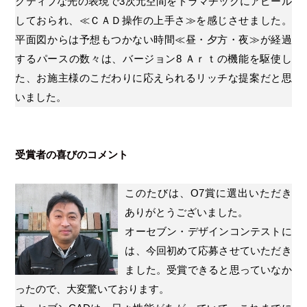
クティブな光の表現で3次元空間をドラマチックにアピール
しておられ、≪ＣＡＤ操作の上手さ≫を感じさせました。
平面図からは予想もつかない時間≪昼・夕方・夜≫が経過
するパースの数々は、バージョン8 Ａｒｔの機能を駆使し
た、お施主様のこだわりに応えられるリッチな提案だと思
いました。
受賞者の喜びのコメント
このたびは、O7賞に選出いただき
ありがとうございました。
オーセブン・デザインコンテストに
は、今回初めて応募させていただき
ました。受賞できると思っていなか
ったので、大変驚いております。