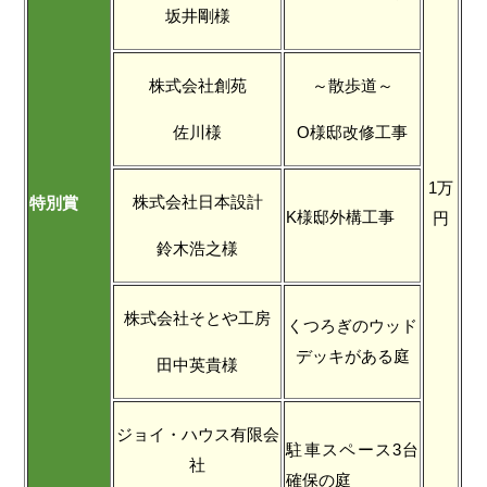
坂井剛様
株式会社創苑
～散歩道～
佐川様
O様邸改修工事
1万
株式会社日本設計
特別賞
K様邸外構工事
円
鈴木浩之様
株式会社そとや工房
くつろぎのウッド
デッキがある庭
田中英貴様
ジョイ・ハウス有限会
駐車スペース3台
社
確保の庭