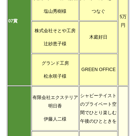
塩山秀樹様
つなぐ
5万
07賞
円
株式会社そとや工房
木庭好日
辻紗恵子様
グランド工房
GREEN OFFICE
松永咲子様
シャビーテイスト
有限会社エクステリア
のプライベート空
明日香
間でひとり楽しむ
伊藤人二様
午後のひとときを