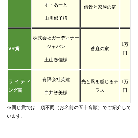
す・あーと
借景と家族の庭
山川郁子様
株式会社ガーディナー
1万
ジャパン
VR賞
苔庭の家
円
土山春佳様
有限会社英建
ライティ
光と風を感じるテ
1万
ング賞
ラス
円
白井智美様
※同じ賞では、順不同（お名前の五十音順）でご紹介して
います。