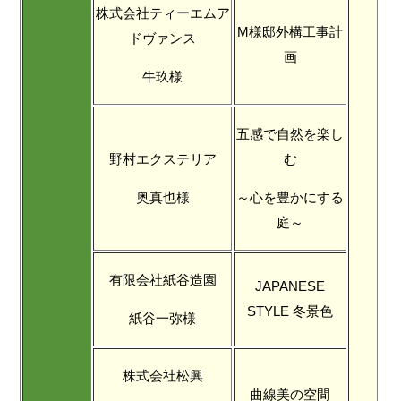
株式会社ティーエムア
M様邸外構工事計
ドヴァンス
画
牛玖様
五感で自然を楽し
野村エクステリア
む
奥真也様
～心を豊かにする
庭～
有限会社紙谷造園
JAPANESE
STYLE 冬景色
紙谷一弥様
株式会社松興
曲線美の空間