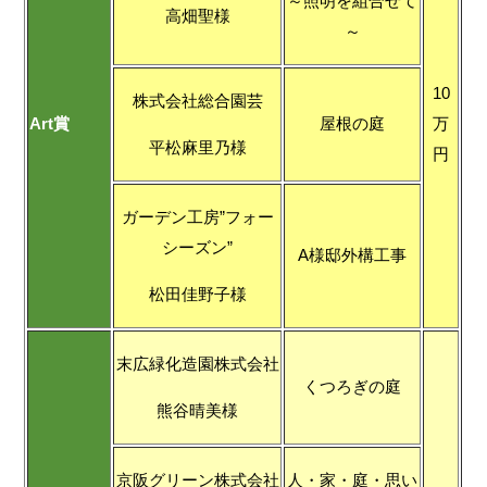
～照明を組合せて
高畑聖様
～
10
株式会社総合園芸
Art賞
屋根の庭
万
平松麻里乃様
円
ガーデン工房”フォー
シーズン”
A様邸外構工事
松田佳野子様
末広緑化造園株式会社
くつろぎの庭
熊谷晴美様
京阪グリーン株式会社
人・家・庭・思い