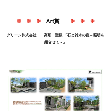
❉ ❉ ❉
Art賞
❉ ❉ ❉
グリーン株式会社 高畑 聖様 「石と雑木の庭～照明を
組合せて～」