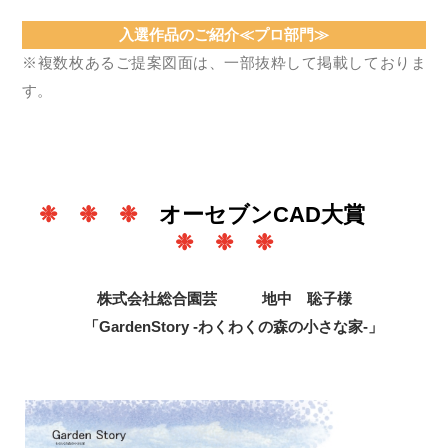
入選作品のご紹介≪プロ部門≫
※複数枚あるご提案図面は、一部抜粋して掲載しておりま
す。
❉ ❉ ❉
オーセブンCAD大賞
❉ ❉ ❉
株式会社総合園芸 地中 聡子様
「GardenStory -わくわくの森の小さな家-」