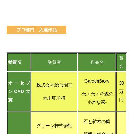
プロ部門 入選作品
賞
受賞名
受賞者
作品名
金
GardenStory
オーセブ
30
株式会社総合園芸
ンCAD大
万
-わくわくの森の
地中聡子様
賞
円
小さな家-
石と雑木の庭
グリーン株式会社