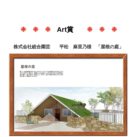
❉ ❉ ❉
Art賞
❉ ❉ ❉
株式会社総合園芸 平松 麻里乃様 「屋根の庭」