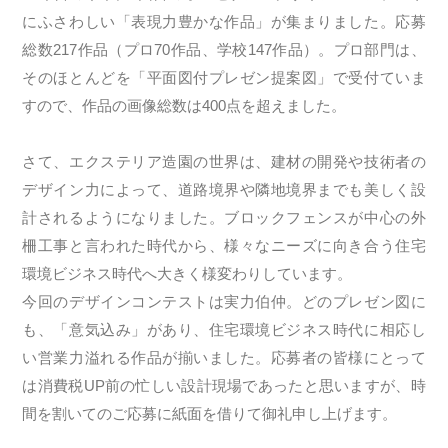
にふさわしい「表現力豊かな作品」が集まりました。応募
総数217作品（プロ70作品、学校147作品）。プロ部門は、
そのほとんどを「平面図付プレゼン提案図」で受付ていま
すので、作品の画像総数は400点を超えました。
さて、エクステリア造園の世界は、建材の開発や技術者の
デザイン力によって、道路境界や隣地境界までも美しく設
計されるようになりました。ブロックフェンスが中心の外
柵工事と言われた時代から、様々なニーズに向き合う住宅
環境ビジネス時代へ大きく様変わりしています。
今回のデザインコンテストは実力伯仲。どのプレゼン図に
も、「意気込み」があり、住宅環境ビジネス時代に相応し
い営業力溢れる作品が揃いました。応募者の皆様にとって
は消費税UP前の忙しい設計現場であったと思いますが、時
間を割いてのご応募に紙面を借りて御礼申し上げます。