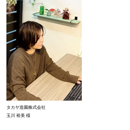
タカヤ造園株式会社
玉川 裕美 様