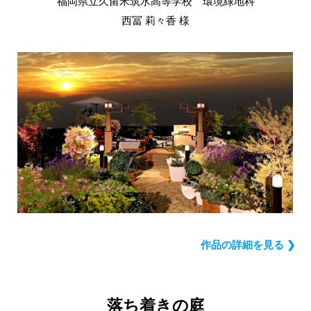
福岡県立久留米筑水高等学校 環境緑地科
西冨 莉々香 様
作品の詳細を見る ❯
落ち着きの庭