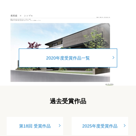
2020年度受賞作品一覧
過去受賞作品
第18回 受賞作品
2025年度受賞作品