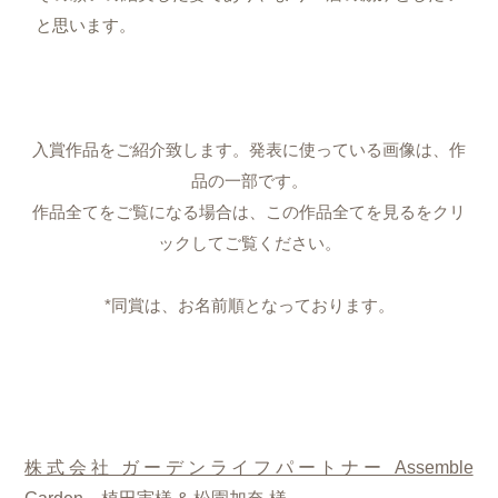
と思います。
入賞作品をご紹介致します。発表に使っている画像は、作
品の一部です。
作品全てをご覧になる場合は、この作品全てを見るをクリ
ックしてご覧ください。
*同賞は、お名前順となっております。
株式会社 ガーデンライフパートナー Assemble