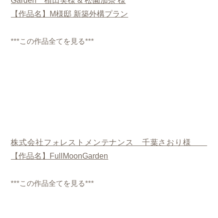
Garden 植田実様 & 松園加奈 様
【作品名】M様邸 新築外構プラン
***この作品全てを見る***
株式会社フォレストメンテナンス 千葉さおり様
【作品名】FullMoonGarden
***この作品全てを見る***