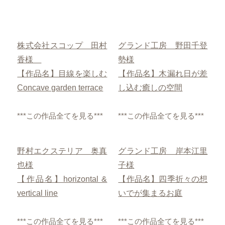
株式会社スコップ 田村
グランド工房 野田千登
香様
勢様
【作品名】目線を楽しむ
【作品名】木漏れ日が差
Concave garden terrace
し込む癒しの空間
***この作品全てを見る***
***この作品全てを見る***
野村エクステリア 奥真
グランド工房 岸本江里
也様
子様
【作品名】horizontal &
【作品名】四季折々の想
vertical line
いでが集まるお庭
***この作品全てを見る***
***この作品全てを見る***