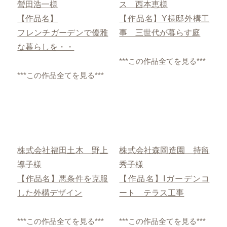
營田浩一様
ス 西本恵様
【作品名】
【作品名】Y様邸外構工
フレンチガーデンで優雅
事 三世代が暮らす庭
な暮らしを・・
***この作品全てを見る***
***この作品全てを見る***
株式会社福田土木 野上
株式会社森岡造園 持留
導子様
秀子様
【作品名】悪条件を克服
【作品名】Iガーデンコ
した外構デザイン
ート テラス工事
***この作品全てを見る***
***この作品全てを見る***