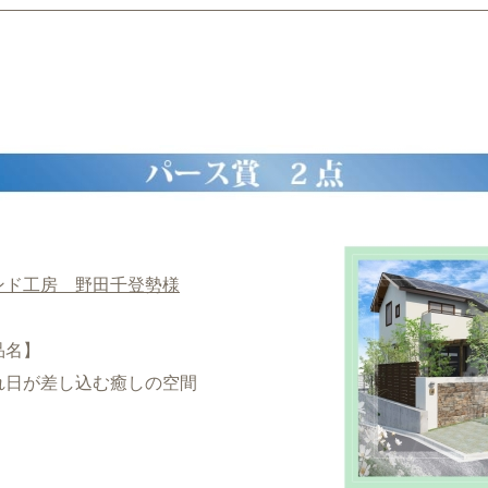
ンド工房 野田千登勢様
品名】
れ日が差し込む癒しの空間