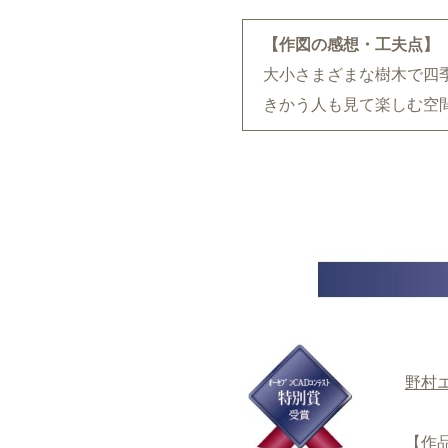
【作図の感想・工夫点】
大小さまざまな樹木で四
きかう人も見て楽しむ空
野村
【作