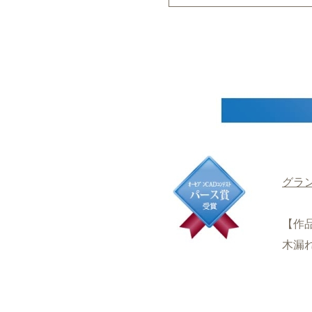
グラ
【作
木漏