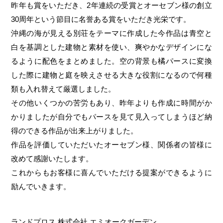
昨年も賞をいただき、2年連続の受賞とオーセブン様の創立
30周年という節目に名誉ある賞をいただき光栄です。
沖縄の海が見える別荘をテーマに作成した今作品は青空と
白を基調とした建物と素材を使い、爽やかなデザインにな
るように配色をまとめました。空の背景も橘パースに変換
した際に建物と庭を映えさせる大きな役割になるので何種
類も入れ替えて厳選しました。
その他いくつかの苦労もあり、昨年よりも作成に時間がか
かりましたが自分でもパースを見て見入ってしまうほど納
得のできる作品が出来上がりました。
作品を評価していただいたオーセブン様、関係者の皆様に
改めて感謝いたします。
これからもお客様に喜んでいただける提案ができるように
励んでいきます。
ランドプロス 株式会社 エミオークガーデン