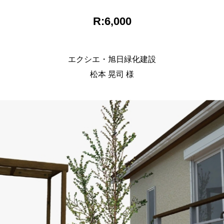
R:6,000
エクシエ・旭日緑化建設
松本 晃司 様