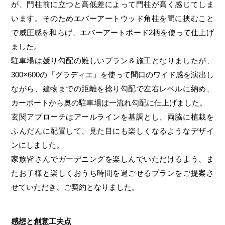
が、門柱前に立つと高低差によって門柱が高く感じてしま
います。そのためエバーアートウッド角柱を間に挟むこと
で威圧感を和らげ、エバーアートボード2柄を使って仕上げ
ました。
駐車場は媛り勾配の難しいプラン＆施工となりましたが、
300×600の『グラディエ』を使って間口のワイド感を演出し
ながら、建物までの距離を捻り勾配で左右レベルに納め、
カーポートから奥の駐車場は一流れ勾配に仕上げました。
玄関アプローチはアールラインを基調とし、両脇に植栽を
ふんだんに配置して、見た目にも楽しくなるようなデザイ
ンにしました。
家族皆さんでガーデニングを楽しんでいただけるよう、ま
たお子様と楽しくおうち時間を過ごせるプランをご提案さ
せていただき、ご契約となりました。
感想と創意工夫点