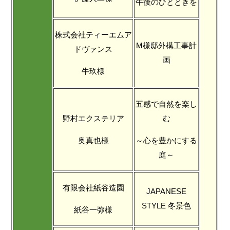
午後のひとときを
株式会社ティーエムア
M様邸外構工事計
ドヴァンス
画
牛玖様
五感で自然を楽し
野村エクステリア
む
奥真也様
～心を豊かにする
庭～
有限会社紙谷造園
JAPANESE
STYLE 冬景色
紙谷一弥様