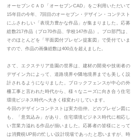
オーセブンＣＡＤ「オーセブンCAD」をご利用いただいて
15年目の今年、7回目のオーセブン・デザイン・コンテスト
にふさわしい「表現力豊かな作品」が集まりました。応募
総数217作品（プロ70作品、学校147作品）。プロ部門は、
そのほとんどを「平面図付プレゼン提案図」で受付ていま
すので、作品の画像総数は400点を超えました。
さて、エクステリア造園の世界は、建材の開発や技術者の
デザイン力によって、道路境界や隣地境界までも美しく設
計されるようになりました。ブロックフェンスが中心の外
柵工事と言われた時代から、様々なニーズに向き合う住宅
環境ビジネス時代へ大きく様変わりしています。
今回のデザインコンテストは実力伯仲。どのプレゼン図に
も、「意気込み」があり、住宅環境ビジネス時代に相応し
い営業力溢れる作品が揃いました。応募者の皆様にとって
は消費税UP前の忙しい設計現場であったと思いますが、時