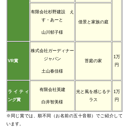
有限会社杉野建設 え
す・あーと
借景と家族の庭
山川郁子様
株式会社ガーディナー
1万
ジャパン
VR賞
苔庭の家
円
土山春佳様
有限会社英建
ライティ
光と風を感じるテ
1万
ング賞
ラス
円
白井智美様
※同じ賞では、順不同（お名前の五十音順）でご紹介して
います。