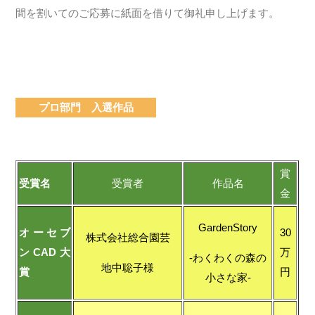
間を割いてのご応募に紙面を借りて御礼申し上げます。
プロ部門 入選作品
賞
受賞名
受賞者
作品名
金
GardenStory
オーセブ
30
株式会社総合園芸
ンCAD大
万
-わくわくの森の
地中聡子様
賞
円
小さな家-