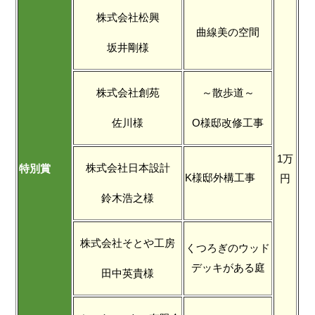
株式会社松興
曲線美の空間
坂井剛様
株式会社創苑
～散歩道～
佐川様
O様邸改修工事
1万
株式会社日本設計
特別賞
K様邸外構工事
円
鈴木浩之様
株式会社そとや工房
くつろぎのウッド
デッキがある庭
田中英貴様