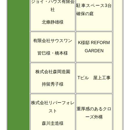
ジョイ・ハウス有限会
駐車スペース3台
社
確保の庭
北條静雄様
有限会社サウスワン
K様邸 REFORM
GARDEN
皆巳様・橋本様
株式会社森岡造園
Tビル 屋上工事
持留秀子様
株式会社リバーフォレ
重厚感のあるクロ
スト
ーズ外構
森川圭造様