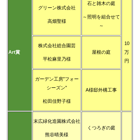
石と雑木の庭
グリーン株式会社
～照明を組合せて
高畑聖様
～
10
株式会社総合園芸
Art賞
屋根の庭
万
平松麻里乃様
円
ガーデン工房”フォー
シーズン”
A様邸外構工事
松田佳野子様
末広緑化造園株式会社
くつろぎの庭
熊谷晴美様