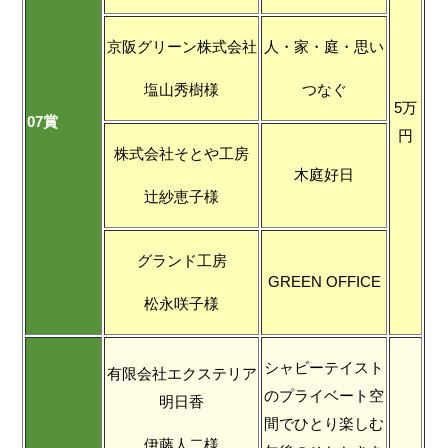
京阪グリーン株式会社
人・家・庭・思い
塩山秀樹様
つなぐ
5万
07賞
円
株式会社そとや工房
木庭好日
辻紗恵子様
グランド工房
GREEN OFFICE
松永咲子様
シャビーテイスト
有限会社エクステリア
のプライベート空
明日香
間でひとり楽しむ
伊藤人二様