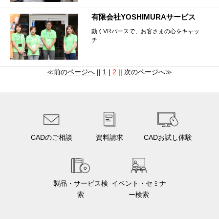
有限会社YOSHIMURAサービス
動くVRパースで、お客さまの心をキャッ
チ
≪前のページへ
||
1
|
2
|| 次のページへ≫
CADのご相談
資料請求
CADお試し体験
製品・サービス検
イベント・セミナ
索
ー検索