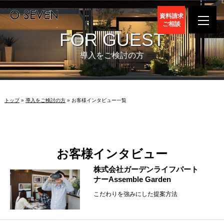
資料請求
ご相談
FOR GUEST
導入をご検討の方
トップ
»
導入をご検討の方
» お客様インタビュー一覧
お客様インタビュー
株式会社ガーデンライフパート
ナーAssemble Garden
こだわりを強みにした提案方法