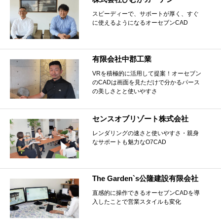
スピーディーで、サポートが厚く、すぐ
に使えるようになるオーセブンCAD
有限会社中郡工業
VRを積極的に活用して提案！オーセブン
のCADは画面を見ただけで分かるパース
の美しさとと使いやすさ
センスオブリゾート株式会社
レンダリングの速さと使いやすさ・親身
なサポートも魅力なO7CAD
The Garden`s公隆建設有限会社
直感的に操作できるオーセブンCADを導
入したことで営業スタイルも変化