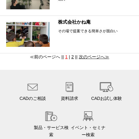
株式会社かね庵
その場で提案できる簡単さが面白い
≪前のページへ ||
1
|
2
||
次のページへ≫
CADのご相談
資料請求
CADお試し体験
製品・サービス検
イベント・セミナ
索
ー検索