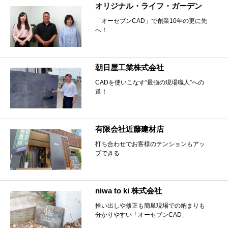
オリジナル・ライフ・ガーデン
「オーセブンCAD」で創業10年の更に先
へ！
朝日屋工業株式会社
CADを使いこなす“最強の現場職人”への
道！
有限会社近藤建材店
打ち合わせでお客様のテンションもアッ
プできる
niwa to ki 株式会社
拾い出しや修正も簡単現場での納まりも
分かりやすい「オーセブンCAD」