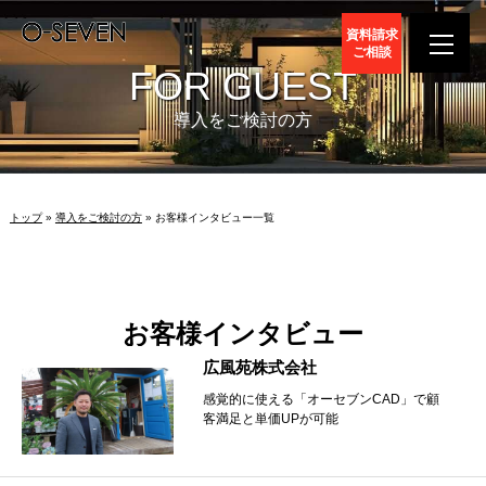
資料請求
ご相談
FOR GUEST
導入をご検討の方
トップ
»
導入をご検討の方
» お客様インタビュー一覧
お客様インタビュー
広風苑株式会社
感覚的に使える「オーセブンCAD」で顧
客満足と単価UPが可能