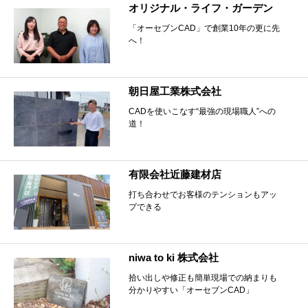
オリジナル・ライフ・ガーデン
「オーセブンCAD」で創業10年の更に先
へ！
朝日屋工業株式会社
CADを使いこなす“最強の現場職人”への
道！
有限会社近藤建材店
打ち合わせでお客様のテンションもアッ
プできる
niwa to ki 株式会社
拾い出しや修正も簡単現場での納まりも
分かりやすい「オーセブンCAD」