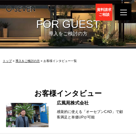
資料請求
ご相談
FOR GUEST
導入をご検討の方
トップ
»
導入をご検討の方
» お客様インタビュー一覧
お客様インタビュー
広風苑株式会社
感覚的に使える「オーセブンCAD」で顧
客満足と単価UPが可能