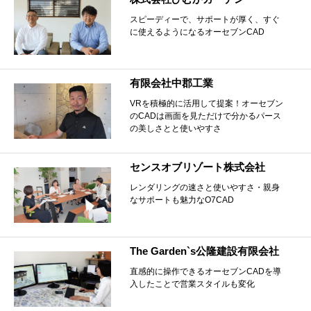
スピーディーで、サポートが厚く、すぐ
に使えるようになるオーセブンCAD
有限会社中郡工業
VRを積極的に活用して提案！オーセブン
のCADは画面を見ただけで分かるパース
の美しさとと使いやすさ
センスオブリゾート株式会社
レンダリングの速さと使いやすさ・親身
なサポートも魅力なO7CAD
The Garden`s公隆建設有限会社
直感的に操作できるオーセブンCADを導
入したことで営業スタイルも変化