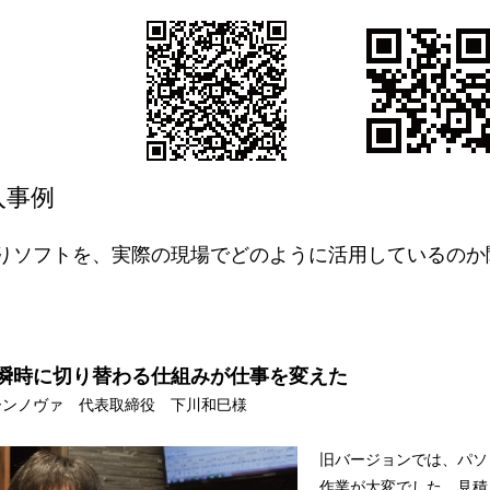
導入事例
作品
サイト
作品
りソフトを、実際の現場でどのように活用しているのか
瞬時に切り替わる仕組みが仕事を変えた
ーンノヴァ 代表取締役 下川和巳様
旧バージョンでは、パソ
作業が大変でした。見積