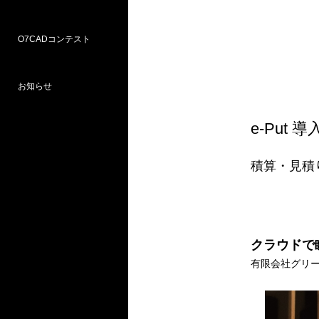
O7CADコンテスト
Weラーニングパス
研修
WEB研修予約サイト
WEBセミナー
図面作図支援サービス
お問い合わせ窓口
お知らせ
プロ部門
学校部門
e-Put 
第18回 受賞
第16回 応募
第15回 受賞
積算・見積
クラウドで
有限会社グリ