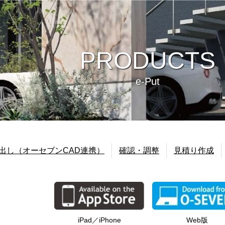
PRODUCTS
e-Put
出し（オーセブンCAD連携）
確認・調整
見積り作成
ビュー
環境
Web版
iPad／iPhone