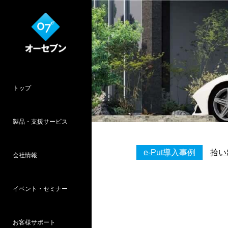
トップ
製品・支援サービス
e-Put導入事例
拾い
会社情報
O7CAD
Cambridge
HOPWEB!
カタリノ
SpeedPlanner
設計支援
イベント・セミナー
オーセブンとは
会社概要
所在地
採用情報
パース作品集
お客様インタ
推奨システム
お客様サポート