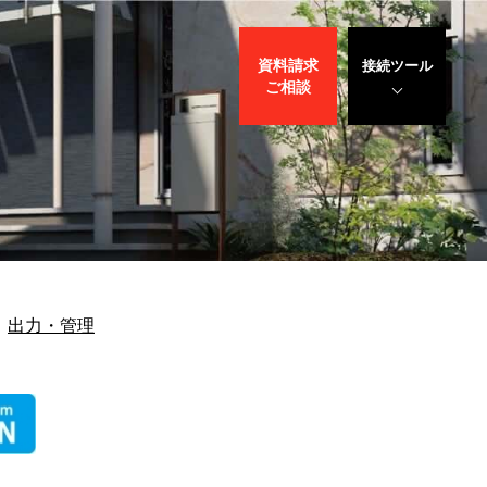
資料請求
接続ツール
ご相談
遠隔サポート
WEBデモ
サポート
サリバン先生
出力・管理