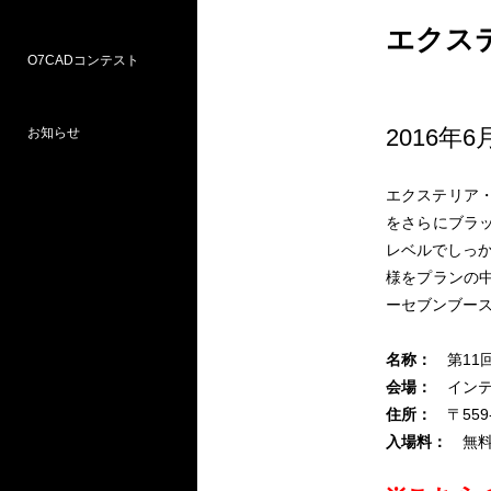
エクス
O7CADコンテスト
Weラーニングパス
研修
WEB研修予約サイト
WEBセミナー
図面作図支援サービス
お問い合わせ窓口
2016年
お知らせ
プロ部門
学校部門
エクステリア・
第18回 受賞
第16回 応募
第15回 受賞
をさらにブラッ
レベルでしっか
様をプランの
ーセブンブー
名称：
第11
会場：
インテ
住所：
〒559
入場料：
無