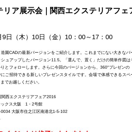
テリア展示会｜関西エクステリアフェア2
6月9日（木）10日（金）10：00～17：00
造園CADの最新バージョンをご紹介します。これまでにない大きなバ
作品
サイト
作品
シュアップしたバージョン11.5。「選んで、置く」だけの簡単作図
りとフォローします。さらに今回のバージョンから、360°プレゼンの
中にご招待できる新しいプレゼンスタイルです。会場で体感できるスペ
スまでお越しください。
回関西エクステリアフェア2016
ックス大阪 1・2号館
-0034 大阪市住之江区南港北1-5-102
料