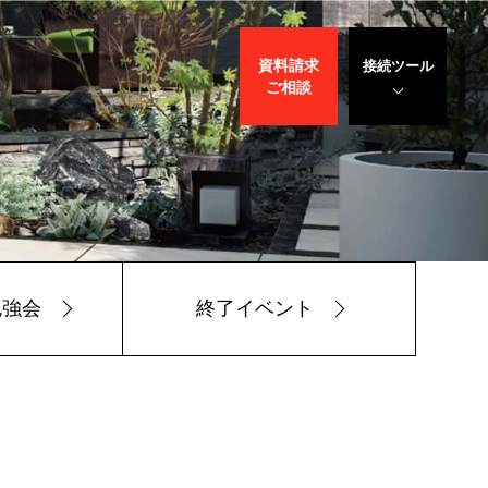
資料請求
接続ツール
ご相談
遠隔サポート
WEBデモ
サポート
サリバン先生
勉強会
終了イベント