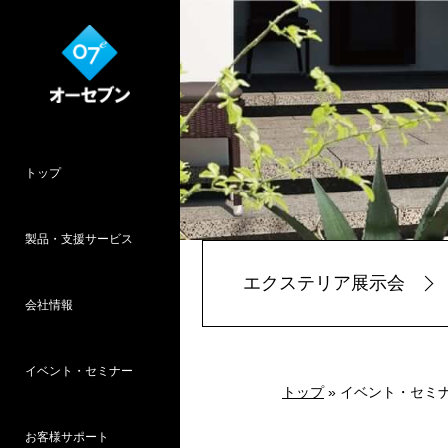
トップ
製品・支援サービス
エクステリア展示会
会社情報
O7CAD
Cambridge
HOPWEB!
カタリノ
SpeedPlanner
設計支援
イベント・セミナー
オーセブンとは
会社概要
所在地
採用情報
パース作品集
お客様インタ
推奨システム
トップ
» イベント・セミ
お客様サポート