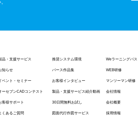
い。
製品・支援サービス
推奨システム環境
Weラーニングパス
お知らせ
パース作品集
WEB研修
イベント・セミナー
お客様インタビュー
マンツーマン研修
オーセブンCADコンテスト
製品・支援サービス紹介動画
会社情報
お客様サポート
30日間無料お試し
会社概要
よくあるご質問
図面代行作図サービス
採用情報