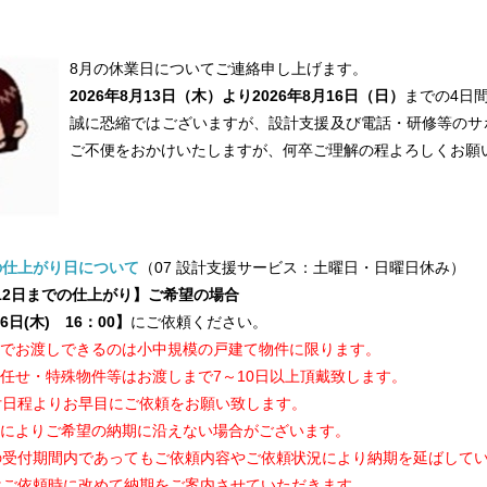
8月の休業日についてご連絡申し上げます。
2026年8月13日（木）より2026年8月16日（日）
までの4日
誠に恐縮ではございますが、設計支援及び電話・研修等のサ
ご不便をおかけいたしますが、何卒ご理解の程よろしくお願
作品
サイト
作品
の仕上がり日について
（07 設計支援サービス：土曜日・日曜日休み）
8月12日までの仕上がり】ご希望の場合
6日(木) 16：00】
にご依頼ください。
程でお渡しできるのは小中規模の戸建て物件に限ります。
せ・特殊物件等はお渡しまで7～10日以上頂戴致します。
よりお早目にご依頼をお願い致します。
よりご希望の納期に沿えない場合がございます。
付期間内であってもご依頼内容やご依頼状況により納期を延ばしてい
頼時に改めて納期をご案内させていただきます。