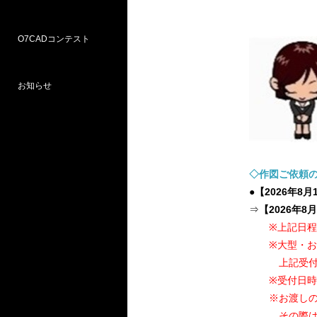
O7CADコンテスト
Weラーニングパス
研修
WEB研修予約サイト
WEBセミナー
図面作図支援サービス
お問い合わせ窓口
お知らせ
プロ部門
学校部門
第18回 受賞
第16回 応募
第15回 受賞
◇作図ご依頼
●【2026年
⇒
【2026年8月
※上記日
※大型・お任
上記受付日程
※受付日時に
※お渡しの受
その際はご依