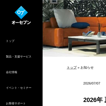
トップ
製品・支援サービス
トップ
» お知らせ
会社情報
O7CAD
Cambridge
HOPWEB!
カタリノ
SpeedPlanner
設計支援
2026/07/07
イベント・セミナー
オーセブンとは
会社概要
所在地
採用情報
パース作品集
お客様インタ
推奨システム
2026
お客様サポート