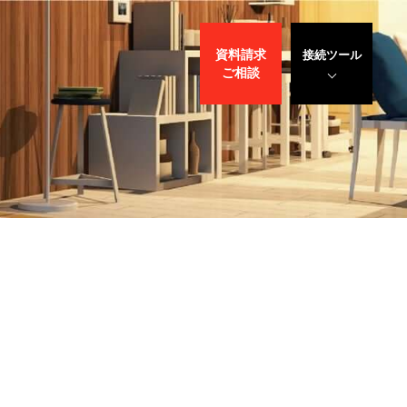
資料請求
接続ツール
ご相談
遠隔サポート
WEBデモ
サポート
サリバン先生