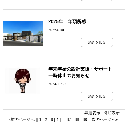
2025年 年頭所感
2025/01/01
続きを見る
年末年始の設計支援・サポート
一時休止のお知らせ
2024/11/30
続きを見る
昇順表示
|
降順表示
«前のページへ
||
1
|
2
|
3
|
4
|...|
37
|
38
|
39
||
次のページへ»