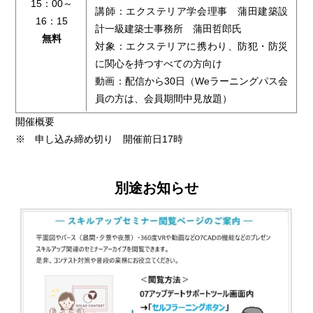
15：00～
講師：エクステリア学会理事 蒲田建築設
16：15
計一級建築士事務所 蒲田哲郎氏
無料
対象：エクステリアに携わり、防犯・防災
に関心を持つすべての方向け
動画：配信から30日（Weラーニングパス会
員の方は、会員期間中見放題）
開催概要
※ 申し込み締め切り 開催前日17時
別途お知らせ