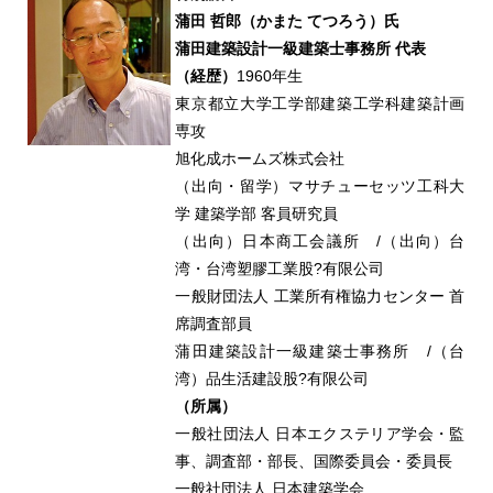
蒲田 哲郎（かまた てつろう）氏
蒲田建築設計一級建築士事務所 代表
（経歴）
1960年生
東京都立大学工学部建築工学科建築計画
専攻
旭化成ホームズ株式会社
（出向・留学）マサチューセッツ工科大
学 建築学部 客員研究員
（出向）日本商工会議所 /（出向）台
湾・台湾塑膠工業股?有限公司
一般財団法人 工業所有権協力センター 首
席調査部員
蒲田建築設計一級建築士事務所 /（台
湾）品生活建設股?有限公司
（所属）
一般社団法人 日本エクステリア学会・監
事、調査部・部長、国際委員会・委員長
一般社団法人 日本建築学会