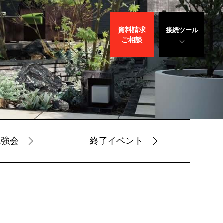
資料請求
接続ツール
ご相談
遠隔サポート
WEBデモ
サポート
サリバン先生
勉強会
終了イベント