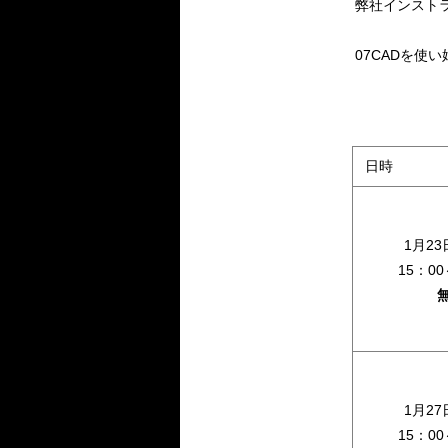
弊社インスト
07CADを使
日時
1月2
15：00
1月2
15：00