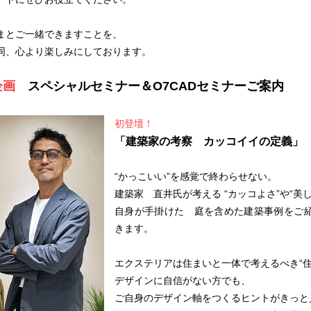
まとご一緒できますことを、
同、心より楽しみにしております。
企画
スペシャルセミナー＆O7CADセミナーご案内
初登壇！
「建築家の考察 カッコイイの定義」
“かっこいい”を感覚で終わらせない。
建築家 直井氏が考える “カッコよさ”や“美
自身が手掛けた 庭を含めた建築事例をご
きます。
エクステリアは住まいと一体で考えるべき“住
デザインに自信がない方でも、
ご自身のデザイン軸をつくるヒントがきっと