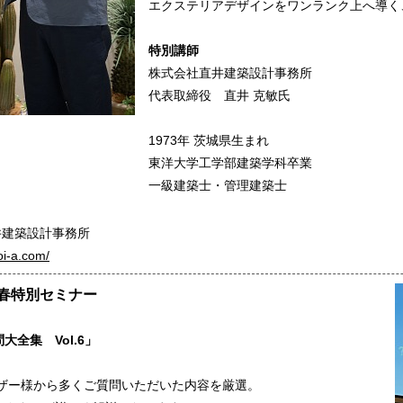
エクステリアデザインをワンランク上へ導く
特別講師
株式会社直井建築設計事務所
代表取締役 直井 克敏氏
1973年 茨城県生まれ
東洋大学工学部建築学科卒業
一級建築士・管理建築士
井建築設計事務所
oi-a.com/
新春特別セミナー
大全集 Vol.6」
ーザー様から多くご質問いただいた内容を厳選。