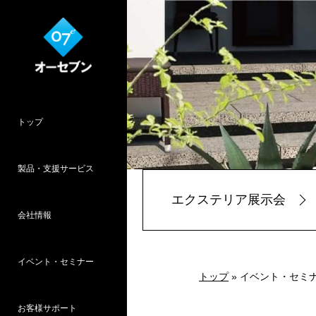
トップ
製品・支援サービス
エクステリア展示会
会社情報
O7CAD
Cambridge
HOPWEB!
カタリノ
SpeedPlanner
設計支援
イベント・セミナー
オーセブンとは
会社概要
所在地
採用情報
パース作品集
お客様インタ
推奨システム
トップ
» イベント・セミ
お客様サポート