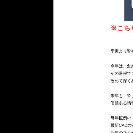
※こち
平素より弊
今年は、創
その過程で
改めて深く
来年も、皆
価値ある情
毎年恒例の
最新CAD
新年のスタ