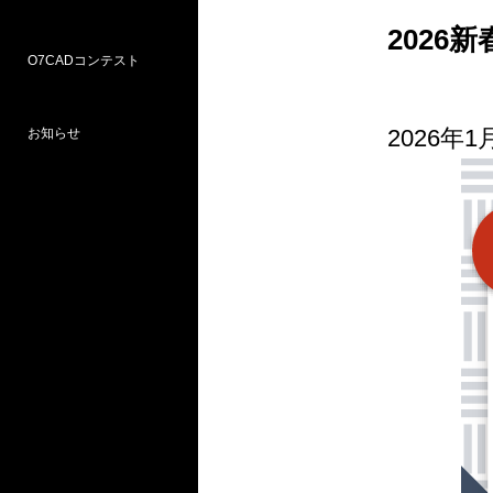
202
O7CADコンテスト
Weラーニングパス
研修
WEB研修予約サイト
WEBセミナー
図面作図支援サービス
お問い合わせ窓口
2026年
お知らせ
プロ部門
学校部門
第18回 受賞
第16回 応募
第15回 受賞