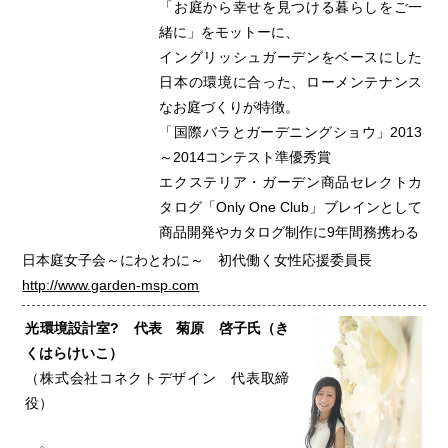
「お庭から幸せを見つける暮らしをご一
緒に」をモットーに、
イングリッシュガーデンをベースにした
日本の環境に合った、ローメンテナンス
なお庭づくりが特徴。
「国際バラとガーデニングショウ」2013
～2014コンテスト準優秀賞
エクステリア・ガーデン商品セレクトカ
タログ「Only One Club」ブレインとして
商品開発やカタログ制作に9年間務携わる
日本庭女子会～にわとわに～ 初代働く女性応援委員長
http://www.garden-msp.com
光環境設計室? 代表 菊原 啓子氏（き
くはらけいこ）
（株式会社コネクトデザイン 代表取締
役）