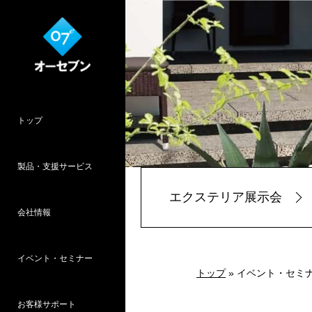
トップ
製品・支援サービス
エクステリア展示会
会社情報
O7CAD
Cambridge
HOPWEB!
カタリノ
SpeedPlanner
設計支援
イベント・セミナー
オーセブンとは
会社概要
所在地
採用情報
パース作品集
お客様インタ
推奨システム
トップ
» イベント・セミ
お客様サポート