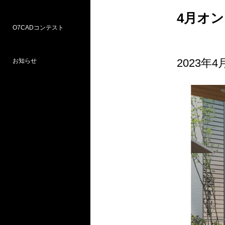
4月オ
O7CADコンテスト
Weラーニングパス
研修
WEB研修予約サイト
WEBセミナー
図面作図支援サービス
お問い合わせ窓口
2023年
お知らせ
プロ部門
学校部門
第18回 受賞
第16回 応募
第15回 受賞