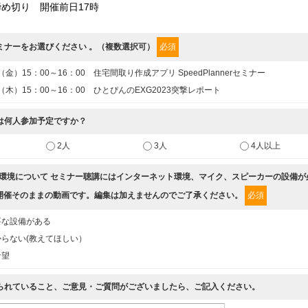
め切り 開催前日17時
セミナーをお選びください 。（複数選択可）
必須
1（金）15：00～16：00 住宅間取り作成アプリ SpeedPlannerセミナー
7（木）15：00～16：00 ひとぴんのEXG2023突撃レポート
には何人参加予定ですか？
2人
3人
4人以上
講の環境について セミナー聴講にはインターネット環境、マイク、スピーカーの設備
開催そのままの動画です。編集は加えませんのでご了承ください。
必須
要な設備がある
らない(教えてほしい）
希望
なられていること、ご意見・ご質問がございましたら、ご記入ください。