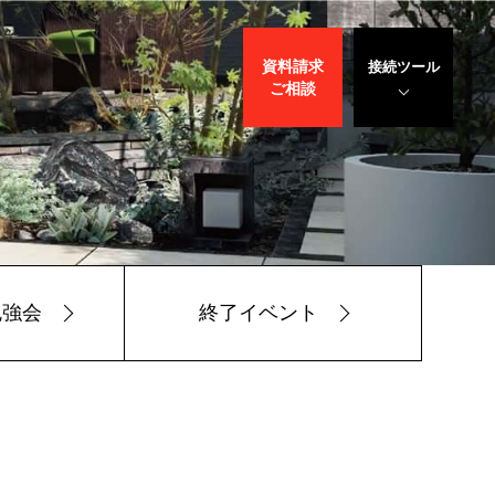
資料請求
接続ツール
ご相談
遠隔サポート
WEBデモ
サポート
サリバン先生
勉強会
終了イベント