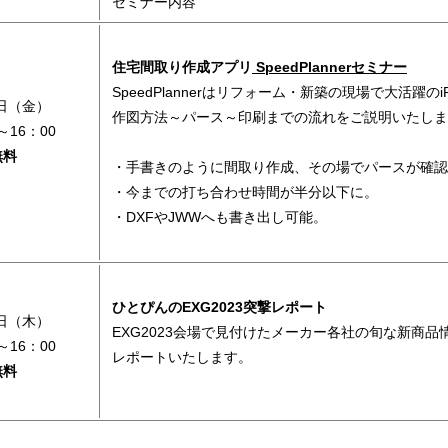
セミナー内容
住宅間取り作成アプリ
SpeedPlannerセミナー
SpeedPlannerはリフォーム・新築の現場で大活躍の
1日（金）
作図方法～パース～印刷までの流れをご説明いたしま
～16：00
無料
・手書きのように間取り作成、その場でパースが確認
・今までの打ち合わせ時間が半分以下に。
・DXFやJWWへも書き出し可能。
ひとぴんのEXG2023突撃レポート
7日（木）
EXG2023会場で見付けたメーカー各社の旬な新商品
～16：00
レポートいたします。
無料