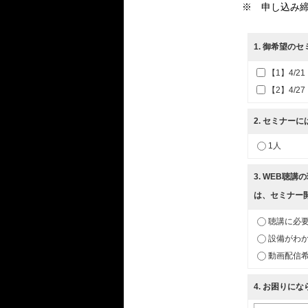
※ 申し込み締
1
. 御希望の
【1】4/2
【2】4/2
2
. セミナー
1人
3
. WEB聴
は、セミナー
聴講に必
設備がわか
動画配信
4
. お困りに