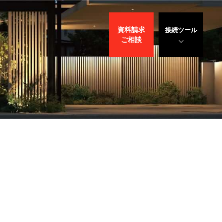
資料請求
接続ツール
ご相談
遠隔サポート
WEBデモ
サポート
サリバン先生