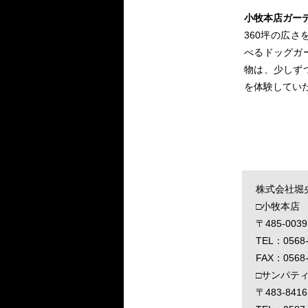
小牧本店ガー
360坪の広
べるドッグガ
物は、少しず
を体験してい
株式会社堀
□小牧本店
〒485-00
TEL：0568
FAX：0568-
□サンパテ
〒483-84