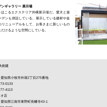
デンギャラリー 展示場
さをほこるエクステリア外構展示場だ。愛犬と遊
ーデンも併設している。展示している建材や金
つリニューアルをして、お客さまに新しいもの
ただけるような空間にしている。
央創建
39 愛知県小牧市外堀2丁目275番地
-73-0133
77-4113
ィオ店
16 愛知県江南市東野町長幡寺43-1