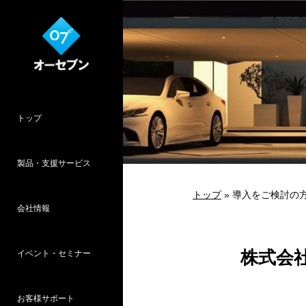
トップ
製品・支援サービス
トップ
» 導入をご検討の
会社情報
O7CAD
Cambridge
HOPWEB!
カタリノ
SpeedPlanner
設計支援
株式会
イベント・セミナー
オーセブンとは
会社概要
所在地
採用情報
パース作品集
お客様インタ
推奨システム
お客様サポート