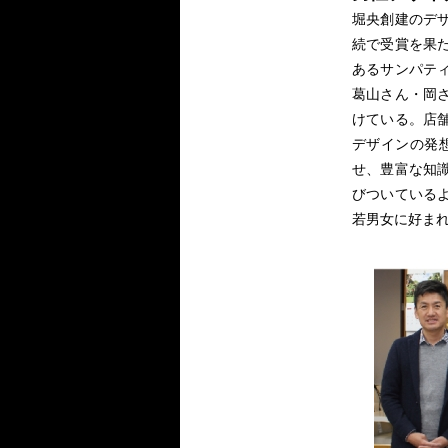
堀央創建のデ
続で受賞を果
あるサンパテ
葛山さん・岡
けている。店
デザインの発
せ、豊富な知
びついている
若男女に好ま