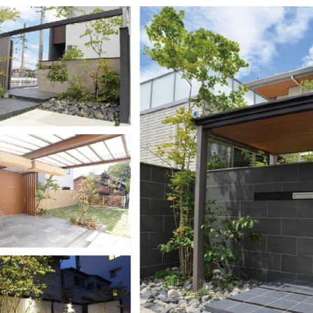
作品
サイト
作品