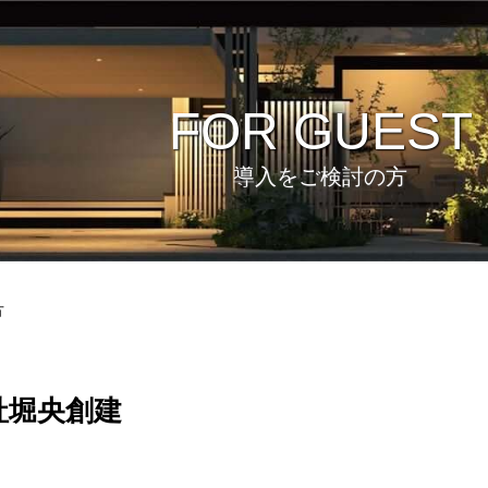
FOR GUEST
導入をご検討の方
方
社堀央創建
ビュー
環境