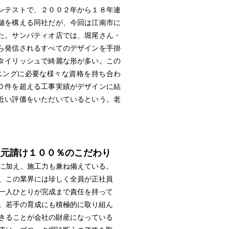
ンテストで、２００２年から１８年連
舗を構える同社だが、今回は江南市に
た。サンパティオ店では、堀尾さん・
ら発信されるすべてのデザインを手掛
タイリッシュで綺麗な形が多い。この
ニングに必要な様々な資格を持ち合わ
０件を超える工事実績がデザインに結
近い評価をいただいているという。老
員元請け１００％のこだわり
に加え、施工力も兼ね備えている。
、この業界には珍しく全員が正社員
一人ひとりが完成まで責任を持って
。若手の育成にも積極的に取り組ん
きることが会社の財産になっている