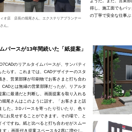
ようだ。また、営業部
得し、施工面でもバッ
の丁寧で安全な仕事ぶ
ィオ店 店長の堀尾さん、エクステリアプランナー
さん。
ムパースが13年間続いた「紙提案」
、O7CADのリアルタイムパースが、サンパティ
もたらす。これまでは、CADデザイナーのスタ
描き、営業部隊が印刷物でお客さまと打ち合わ
。CADとは無縁の営業部隊だったが、リアルタ
提案に最適だと判断し、画面提案を取り入れる
の堀尾さんはこのように話す。「お客さまと話
ました。3Ｄパースを寄ったり引いたり、色々
的にお見せすることができます。その場で、と
イイですね。紙と比べると打ち合わせがスムー
ます」画面付き提案スペースを2席に増やし、