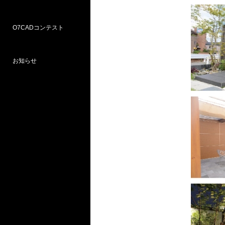
O7CADコンテスト
Weラーニングパス
研修
WEB研修予約サイト
WEBセミナー
図面作図支援サービス
お問い合わせ窓口
お知らせ
プロ部門
学校部門
第18回 受賞
第16回 応募
第15回 受賞