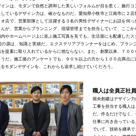
ザインは、モダンで自然と調和した美しいフォルムが目を惹く。施行コ
たしているデザイン力は、確かなものだ。愛知県小牧市と江南市に２店
ィオ店で、営業部隊として活躍する３名の男性デザイナーにお話を伺っ
さんが、営業からプランニング、現場管理までを担当していて、ここか
舗内やホームページ上に並ぶ施工写真を見ても、生活面にも配慮したス
想の源は、知識と実績だ。エクステリアプランナーをはじめ、プラン
識を提案に取り入れているからに他ならない。また、創業以来、７００
ようだ。施工後のアンケートでも、９０％以上の方から１００点満点に
れるモダンデザインを、これからも追求し続けていくだろう。
職人は全員正社
堀央創建はデザイン力
工事を担当する職人は
だ。作るだけでなく、
仕事に向き合っている
でいて、技術を継承で