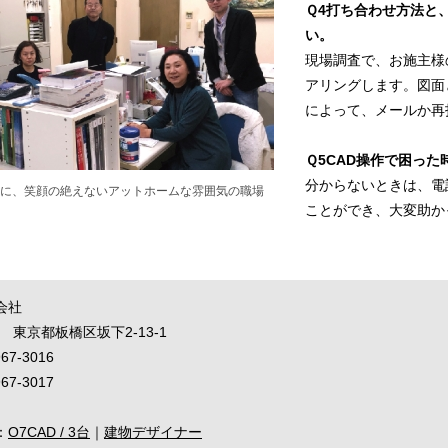
Ｑ4打ち合わせ方法と
い。
現場調査で、お施主様
アリングします。図面
によって、メールか再
Ｑ5CAD操作で困っ
分からないときは、電
に、笑顔の絶えないアットホームな雰囲気の職場
ことができ、大変助か
会社
43 東京都板橋区坂下2-13-1
67-3016
67-3017
：
O7CAD / 3台
｜
建物デザイナー