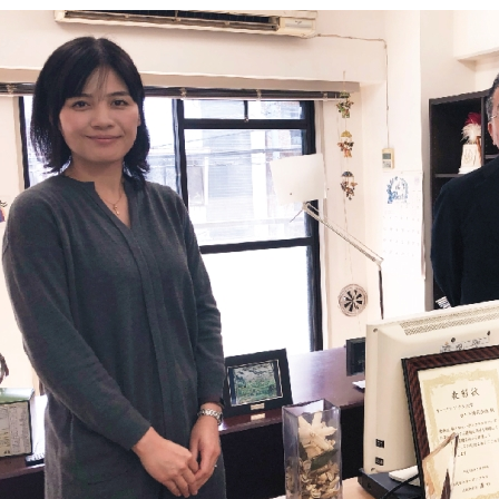
作品
サイト
作品