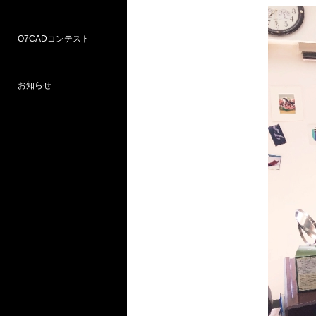
O7CADコンテスト
Weラーニングパス
研修
WEB研修予約サイト
WEBセミナー
図面作図支援サービス
お問い合わせ窓口
お知らせ
プロ部門
学校部門
第18回 受賞
第16回 応募
第15回 受賞