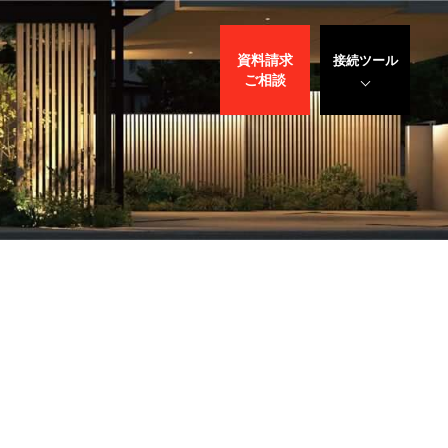
資料請求
接続ツール
ご相談
遠隔サポート
WEBデモ
サポート
サリバン先生