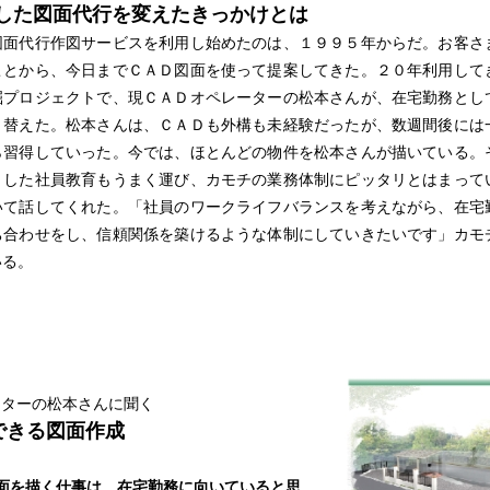
した図面代行を変えたきっかけとは
図面代行作図サービスを利用し始めたのは、１９９５年からだ。お客さ
ことから、今日までＣＡＤ図面を使って提案してきた。２０年利用して
掘プロジェクトで、現ＣＡＤオペレーターの松本さんが、在宅勤務とし
り替えた。松本さんは、ＣＡＤも外構も未経験だったが、数週間後には
ら習得していった。今では、ほとんどの物件を松本さんが描いている。
うした社員教育もうまく運び、カモチの業務体制にピッタリとはまって
いて話してくれた。「社員のワークライフバランスを考えながら、在宅
ち合わせをし、信頼関係を築けるような体制にしていきたいです」カモ
いる。
ーターの松本さんに聞く
できる図面作成
図面を描く仕事は、在宅勤務に向いていると思