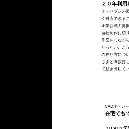
２０年利用
オーセブンの
く対応できる
企業新戦力発
自社制作に切
作図をしなが
だったが、こ
の在り方につ
さまと直接打
て動き出して
CADオペレ
在宅でも
Ｑ1CADで