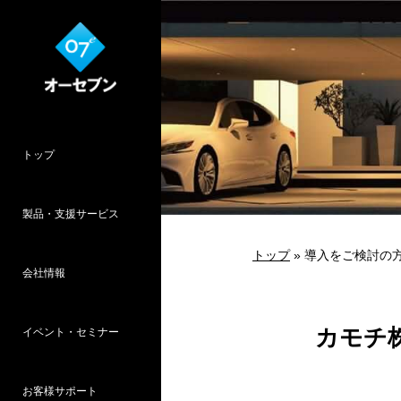
トップ
製品・支援サービス
トップ
» 導入をご検討の
会社情報
O7CAD
Cambridge
HOPWEB!
カタリノ
SpeedPlanner
設計支援
カモチ
イベント・セミナー
オーセブンとは
会社概要
所在地
採用情報
パース作品集
お客様インタ
推奨システム
お客様サポート