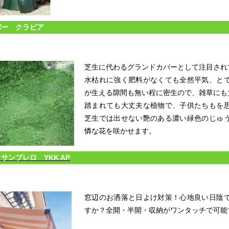
ー クラピア
芝生に代わるグランドカバーとして注目され
水枯れに強く肥料がなくても全然平気、と
が生える隙間も無い程に密生ので、雑草にも
踏まれても大丈夫な植物で、子供たちもを
芝生では出せない艶のある濃い緑色のじゅ
憐な花を咲かせます。
サンブレロ YKK AP
窓辺のお洒落と日よけ対策！心地良い日陰
すか？全開・半開・収納がワンタッチで可能