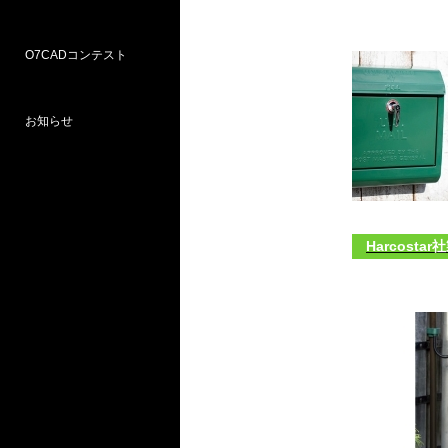
O7CADコンテスト
Weラーニングパス
研修
WEB研修予約サイト
WEBセミナー
図面作図支援サービス
お問い合わせ窓口
お知らせ
プロ部門
学校部門
第18回 受賞
第16回 応募
第15回 受賞
Harcost