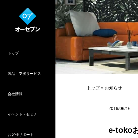
トップ
製品・支援サービス
トップ
» お知らせ
会社情報
O7CAD
Cambridge
HOPWEB!
カタリノ
SpeedPlanner
設計支援
2016/06/16
イベント・セミナー
オーセブンとは
会社概要
所在地
採用情報
パース作品集
お客様インタ
推奨システム
e-to
お客様サポート