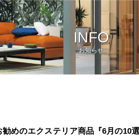
INFO
お知らせ
ビュー
環境
koお勧めのエクステリア商品『6月の10