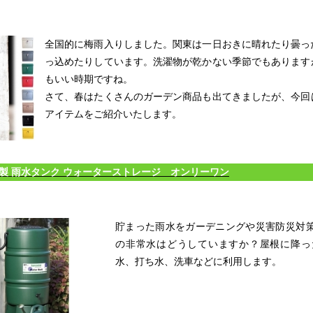
全国的に梅雨入りしました。関東は一日おきに晴れたり曇っ
っ込めたりしています。洗濯物が乾かない季節でもあります
もいい時期ですね。
さて、春はたくさんのガーデン商品も出てきましたが、今回
アイテムをご紹介いたします。
作品
サイト
作品
ar社製 雨水タンク ウォーターストレージ オンリーワン
貯まった雨水をガーデニングや災害防災対
の非常水はどうしていますか？屋根に降っ
水、打ち水、洗車などに利用します。