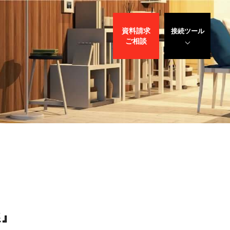
資料請求
接続ツール
ご相談
遠隔サポート
WEBデモ
サポート
サリバン先生
選』