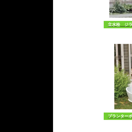
立水栓 ジラ
プランター