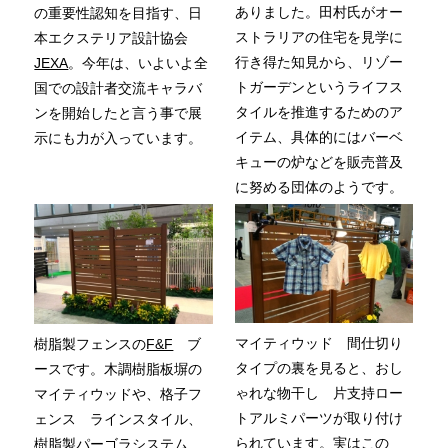
ありました。田村氏がオー
の重要性認知を目指す、日
ストラリアの住宅を見学に
本エクステリア設計協会
行き得た知見から、リゾー
JEXA
。今年は、いよいよ全
トガーデンというライフス
国での設計者交流キャラバ
タイルを推進するためのア
ンを開始したと言う事で展
イテム、具体的にはバーベ
示にも力が入っています。
キューの炉などを販売普及
に努める団体のようです。
マイティウッド 間仕切り
樹脂製フェンスの
F&F
ブ
タイプの裏を見ると、おし
ースです。木調樹脂板塀の
ゃれな物干し 片支持ロー
マイティウッドや、格子フ
トアルミパーツが取り付け
ェンス ラインスタイル、
られています。実はこの
樹脂製パーゴラシステム