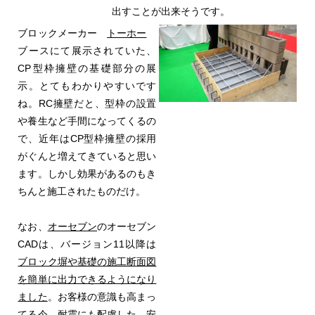
出すことが出来そうです。
ブロックメーカー
トーホー
ブースにて展示されていた、
CP型枠擁壁の基礎部分の展
示。とてもわかりやすいです
ね。RC擁壁だと、型枠の設置
や養生など手間になってくるの
で、近年はCP型枠擁壁の採用
がぐんと増えてきていると思い
ます。しかし効果があるのもき
ちんと施工されたものだけ。
なお、
オーセブン
のオーセブン
CADは、バージョン11以降は
ブロック塀や基礎の施工断面図
を簡単に出力できるようになり
ました
。お客様の意識も高まっ
てる今、耐震にも配慮した、安