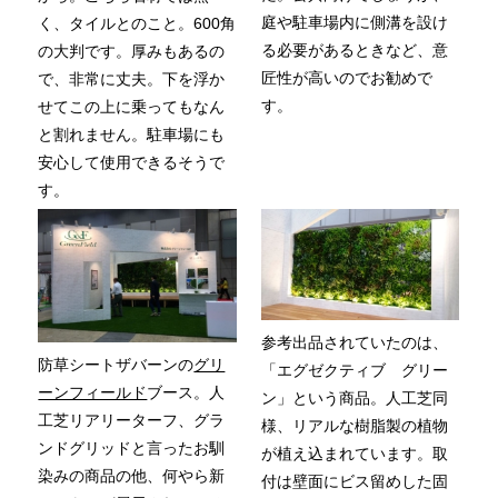
庭や駐車場内に側溝を設け
く、タイルとのこと。600角
る必要があるときなど、意
の大判です。厚みもあるの
匠性が高いのでお勧めで
で、非常に丈夫。下を浮か
す。
せてこの上に乗ってもなん
と割れません。駐車場にも
安心して使用できるそうで
す。
参考出品されていたのは、
防草シートザバーンの
グリ
「エグゼクティブ グリー
ーンフィールド
ブース。人
ン」という商品。人工芝同
工芝リアリーターフ、グラ
様、リアルな樹脂製の植物
ンドグリッドと言ったお馴
が植え込まれています。取
染みの商品の他、何やら新
付は壁面にビス留めした固