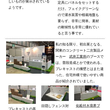
しいものが展示されている
定具にパネルをセットする
ようです。
だけ。フェイクグリーンな
ので灌水装置や植栽地盤も
要らず、非常に簡単。素材
の耐候性も非常に優れてい
ると言う事です。
私の知る限り、初出展となる、
関東のコンクリート二次製品メ
ーカー
武井工業所
のブースで
は、普段造成とかで使われる、
プレキャストの擁壁とはまた違
った、住宅外構で使いやすい商
品が紹介されていました。
化粧付き境界ブ
目隠しフェンス対
プレキャストの基