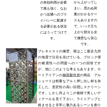
から上がってし
の有効利用が必要
まい、思わぬ荷
で風も強く、なお
重がかかるケー
かつ近隣へのプラ
スもありますの
イバシーに配慮す
で、いっそ立ち
る必要がある状況
上がり部分も全
にはうってつけで
て擁壁なら安心
す。
です。
プレキャストの擁壁、塀はここ最近九州
の地震で注目を浴びている、ブロック塀
の耐震性への問題への一つの回答です
が、他にこのような考えもあります。ロ
ートアイアンの
御田製作所
の商品 アル
シェードは軽量なアルミ押し出し材を加
工した、意匠性の高い目隠しスクリーン
です。しかし何よりこの複雑で美しいデ
ィテールを見て下さい。ライトアップと
絡ませると非常に魅力あるシーンを創り