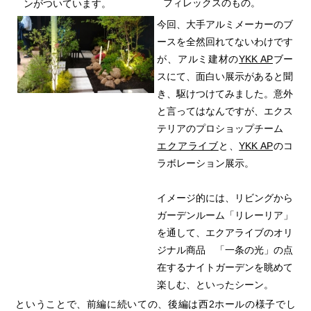
フィレックスのもの。
ンがついています。
今回、大手アルミメーカーのブ
ースを全然回れてないわけです
が、アルミ建材の
YKK AP
ブー
スにて、面白い展示があると聞
き、駆けつけてみました。意外
と言ってはなんですが、エクス
テリアのプロショップチーム
エクアライブ
と、
YKK AP
のコ
ラボレーション展示。
イメージ的には、リビングから
ガーデンルーム「リレーリア」
を通して、エクアライブのオリ
ジナル商品 「一条の光」の点
在するナイトガーデンを眺めて
楽しむ、といったシーン。
ということで、前編に続いての、後編は西2ホールの様子でし