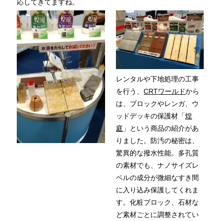
応してきてますね。
レンタルや下地処理の工事
を行う、
CRTワールド
から
は、ブロックやレンガ、ウ
ッドデッキの保護材「
煌
庭
」という商品の紹介があ
りました。防汚の秘密は、
驚異的な撥水性能。多孔質
の素材でも、ナノサイズレ
ベルの成分が微細なすき間
に入り込み保護してくれま
す。化粧ブロック、石材な
ど素材ごとに調整されてい