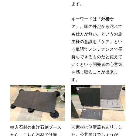
ます。
キーワードは「
外構ケ
ア
」。家の外だから汚れて
も仕方が無い、というお施
主様の意識を「ケア」とい
う単語でメンテナンスで長
持ちできるものだと変えて
いくという開発者の心意気
を感じ取ることが出来ま
す。
同素材の側溝蓋もありまし
輸入石材の
東洋石創
ブース
た。公共向けでしょうが、
から。こちら石材では無