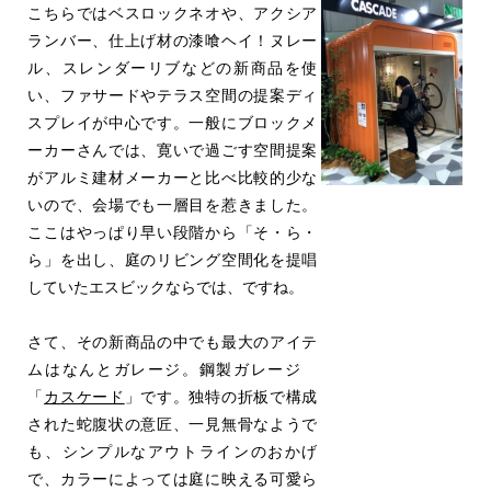
こちらではベスロックネオや、アクシア
ランバー、仕上げ材の漆喰ヘイ！ヌレー
ル、スレンダーリブなどの新商品を使
い、ファサードやテラス空間の提案ディ
スプレイが中心です。一般にブロックメ
ーカーさんでは、寛いで過ごす空間提案
がアルミ建材メーカーと比べ比較的少な
いので、会場でも一層目を惹きました。
ここはやっぱり早い段階から「そ・ら・
ら」を出し、庭のリビング空間化を提唱
していたエスビックならでは、ですね。
さて、その新商品の中でも最大のアイテ
ムはなんとガレージ。鋼製ガレージ
「
カスケード
」です。独特の折板で構成
された蛇腹状の意匠、一見無骨なようで
も、シンプルなアウトラインのおかげ
で、カラーによっては庭に映える可愛ら