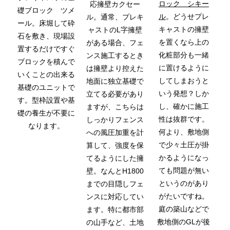
ロック シキー
応擁壁カクセー
礎ブロック ツメ
ル
。どうせプレ
ル。通常、プレキ
ール。床堀して砕
キャストの擁壁
ャストのL字擁壁
石を敷き、現場設
を置くなら上の
がある場合、フェ
置するだけですぐ
化粧部分も一緒
ンス施工するとき
ブロックを積んで
に置けるように
は擁壁より控えた
いくことの出来る
してしまおうと
地面に独立基礎で
基礎のユニットで
いう発想？しか
立てる必要があり
す。型枠設置や基
し、確かに施工
ますが、こちらは
礎の養生が不要に
性は抜群です。
しっかりフェンス
なります。
何より、敷地側
への風圧加重を計
で少々土圧が掛
算して、強度を保
かるようになっ
てるようにした擁
ても問題が無い
壁。なんとH1800
というのがあり
までの目隠しフェ
がたいですね。
ンスに対応してい
庭の築山などで
ます。特に都市部
敷地側のGLが後
の山手など、土地