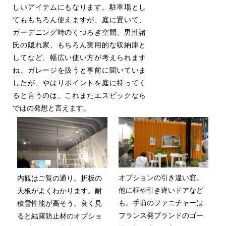
しいアイテムにもなります。駐車場とし
てももちろん使えますが、庭に置いて、
ガーデニング時のくつろぎ空間、男性諸
氏の隠れ家、もちろん実用的な収納庫と
してなど、幅広い使い方が考えられます
ね。ガレージを扱うと事前に聞いていま
したが、やはりポイントを庭に持ってく
ると言うのは、これまたエスビックなら
ではの発想と言えます。
オプションの引き違い窓。
内観はご覧の通り。折板の
他に框や引き違いドアなど
天板がよくわかります。耐
も。手前のファニチャーは
積雪性能が高そう。良く見
フランス発ブランドのゴー
ると結露防止材のオプショ