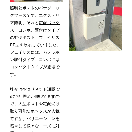
照明とポストの
パナソニッ
ク
ブースです。エクステリ
ア照明、それと
宅配ボック
ス コンボ、壁付けタイプ
の郵便ポスト フェイサス
FF型
を展示していました。
フェイサスには、カメラホ
ン取付タイプ、コンボには
コンパクトタイプが登場で
す。
昨今はやはりネット通販で
の宅配需要が伸びてますの
で、大型ポストや宅配受け
取り可能なボックスが人気
ですが、バリエーションを
増やして様々なニーズに対