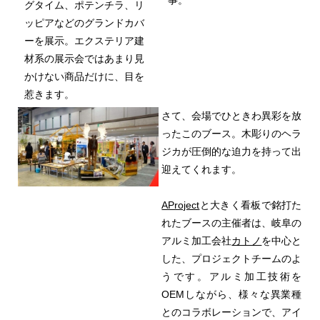
グタイム、ポテンチラ、リ
ッピアなどのグランドカバ
ーを展示。エクステリア建
材系の展示会ではあまり見
かけない商品だけに、目を
惹きます。
さて、会場でひときわ異彩を放
ったこのブース。木彫りのヘラ
ジカが圧倒的な迫力を持って出
迎えてくれます。
AProject
と大きく看板で銘打た
れたブースの主催者は、岐阜の
アルミ加工会社
カトノ
を中心と
した、プロジェクトチームのよ
うです。アルミ加工技術を
OEMしながら、様々な異業種
とのコラボレーションで、アイ