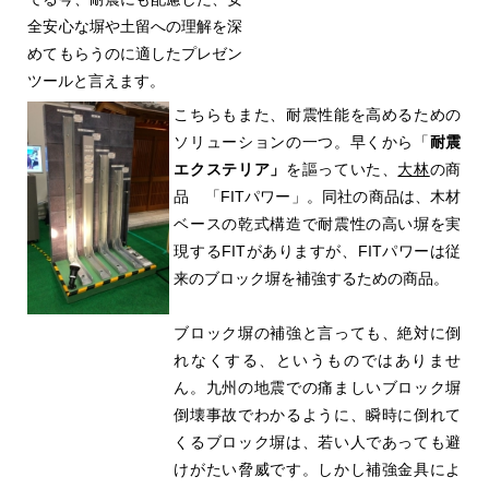
全安心な塀や土留への理解を深
めてもらうのに適したプレゼン
ツールと言えます。
こちらもまた、耐震性能を高めるための
ソリューションの一つ。早くから「
耐震
エクステリア」
を謳っていた、
大林
の商
品 「FITパワー」。同社の商品は、木材
ベースの乾式構造で耐震性の高い塀を実
現するFITがありますが、FITパワーは従
来のブロック塀を補強するための商品。
ブロック塀の補強と言っても、絶対に倒
れなくする、というものではありませ
ん。九州の地震での痛ましいブロック塀
倒壊事故でわかるように、瞬時に倒れて
くるブロック塀は、若い人であっても避
けがたい脅威です。しかし補強金具によ