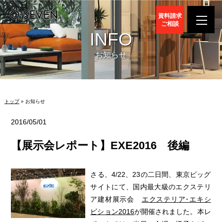
資料請求
ご相談
INFO
お知らせ
トップ
» お知らせ
2016/05/01
【展示会レポート】EXE2016 後編
さる、4/22、23の二日間、東京ビッグ
サイトにて、国内最大級のエクステリ
ア建材展示会
エクステリア･エキシ
ビション2016
が開催されました。本レ