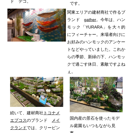
ド デコ。
です。
関東エリアの建材商社で作るブ
ランド
gather
。今年は、ハン
モック「YURARA」を大々的
にフィーチャー。来場者向けに
お好みのハンモックのアンケー
トなどやっていました。これか
らの季節、新緑の下、ハンモッ
クで過ごす休日、素敵ですよね
ぇ。
続いて、建材商社
トコナメ
国内産の景石を使ったモデ
エプコス
のブランド
メイ
ル庭園もいつもながら見
クランド
では、クリーピン
事。