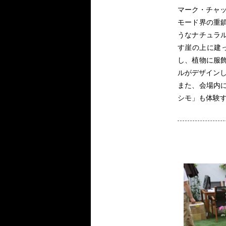
マーク・チャ
モード界の重鎮
うなナチュラ
す崖の上に建
し、植物に服
ルがデザイン
また、会場内
シモ」も体験