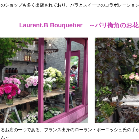
エのショップも多く出店されており、バラとスイーツのコラボレーショ
Laurent.B Bouquetier ～パリ街角の
お店の一つである、フランス出身のローラン・ボーニッシュ氏の手がけた「Laur
さん～」