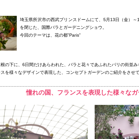
埼玉県所沢市の西武プリンスドームにて、5月13日（金）～
を閉じた、国際バラとガーデニングショウ。
今回のテーマは、花の都”Paris”
作品
サイト
作品
屋根の下に、6日間だけあらわれた、バラと花々であふれたパリの街並み
ンスを様々なデザインで表現した、コンセプトガーデンのご紹介をさせ
憧れの国、フランスを表現した様々なガ