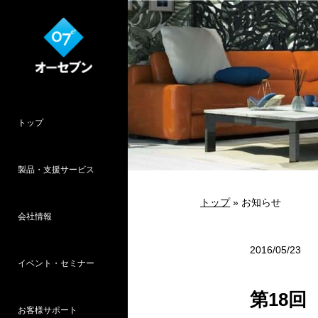
トップ
製品・支援サービス
トップ
» お知らせ
会社情報
O7CAD
Cambridge
HOPWEB!
カタリノ
SpeedPlanner
設計支援
2016/05/23
イベント・セミナー
オーセブンとは
会社概要
所在地
採用情報
パース作品集
お客様インタ
推奨システム
第18
お客様サポート