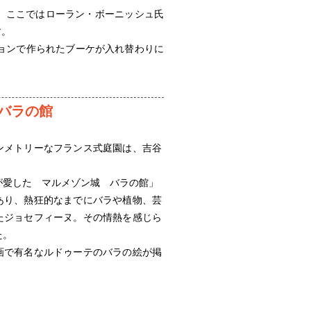
ます。ここではローラン・ボーニッシュ氏
す。
ョンで作られたブーケが入れ替わりに
バラの館
ンメトリーなフランス式庭園は、吉谷
、
が愛した マルメゾン城 バラの館」
あり、熱狂的なまでにバラや植物、芸
たジョセフィーヌ。その情熱を感じら
た。
画で有名なルドゥーテのバラの絵が掲