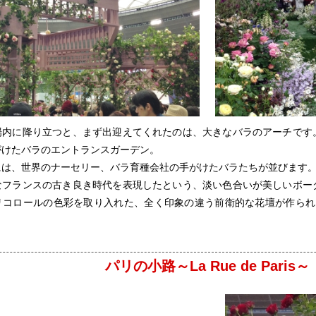
場内に降り立つと、まず出迎えてくれたのは、大きなバラのアーチです
がけたバラのエントランスガーデン。
には、世界のナーセリー、バラ育種会社の手がけたバラたちが並びます
なフランスの古き良き時代を表現したという、淡い色合いが美しいボー
リコロールの色彩を取り入れた、全く印象の違う前衛的な花壇が作られ
パリの小路～La Rue de Paris～