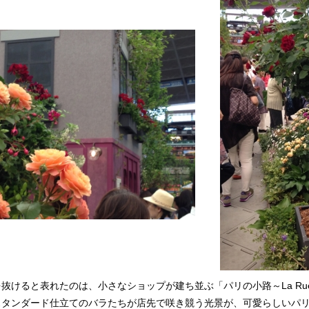
けると表れたのは、小さなショップが建ち並ぶ「パリの小路～La Rue de
スタンダード仕立てのバラたちが店先で咲き競う光景が、可愛らしいパ