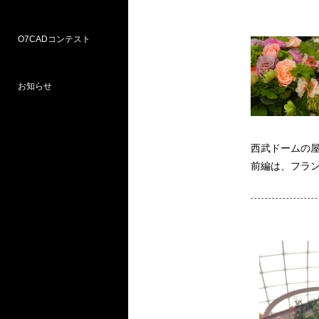
O7CADコンテスト
Weラーニングパス
研修
WEB研修予約サイト
WEBセミナー
図面作図支援サービス
お問い合わせ窓口
お知らせ
プロ部門
学校部門
第18回 受賞
第16回 応募
第15回 受賞
西武ドームの
前編は、フラ