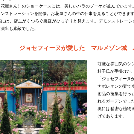
ier（お花屋さん）のショーケースには、美しいバラのブーケが並んでい
モンストレーションを開催。お花屋さんの生の仕事を見ることができま
裏には、店主がくつろぐ裏庭がひっそりと見えます。デモンストレーシ
う演出も素敵でした。
ジョセフィーヌが愛した マルメゾン城 
荘厳な雰囲気のシ
桂子氏が手掛けた
「ジョセフィーヌ
ナポレオンの妻で
術品の蒐集を行っ
れるガーデンでし
奥には精密な植物
げてあります。