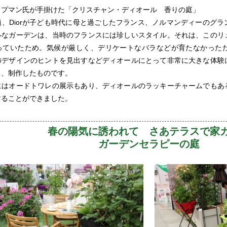
ップマン氏が手掛けた「クリスチャン・ディオール 香りの庭」
、Diorが子ども時代に母と過ごしたフランス、ノルマンディーのグ
ルなガーデンは、当時のフランスには珍しいスタイル。それは、このリ
っていたため。気候が厳しく、デリケートなバラなどが育たなかった
飾デザインのヒントを見出すなどディオールにとって非常に大きな体験
し、制作したものです。
にはオードトワレの展示もあり、ディオールのラッキーチャームでもあ
することができました。
春の陽気に誘われて さあテラスで家
ガーデンセラピーの庭