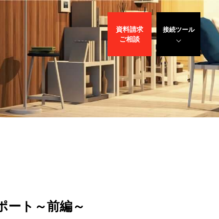
資料請求
接続ツール
ご相談
遠隔サポート
WEBデモ
サポート
サリバン先生
ポート～前編～