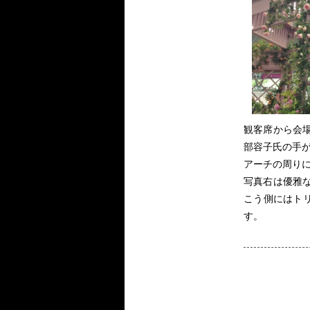
観客席から会
部容子氏の手
アーチの周り
写真右は優雅
こう側にはト
す。