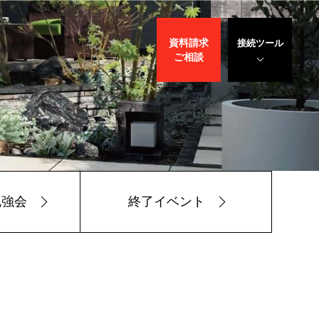
資料請求
接続ツール
ご相談
遠隔サポート
WEBデモ
サポート
サリバン先生
勉強会
終了イベント