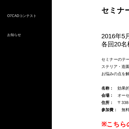
セミナ
O7CADコンテスト
Weラーニングパス
研修
WEB研修予約サイト
WEBセミナー
図面作図支援サービス
お問い合わせ窓口
2016年
お知らせ
プロ部門
学校部門
各回20
第18回 受賞
第16回 応募
第15回 受賞
セミナーのテ
ステリア・造園
お悩みの点を
名称：
効果
会場：
オー
住所：
〒33
参加費：
無料
※こちら