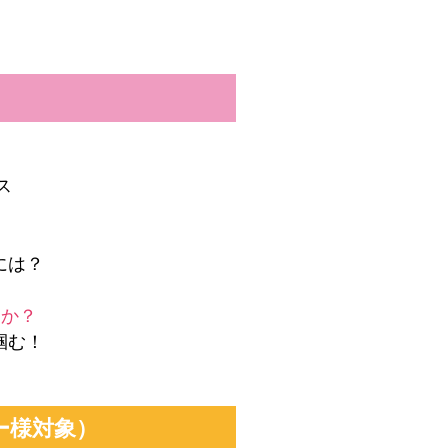
）
ス
には？
んか？
掴む！
ー様対象）