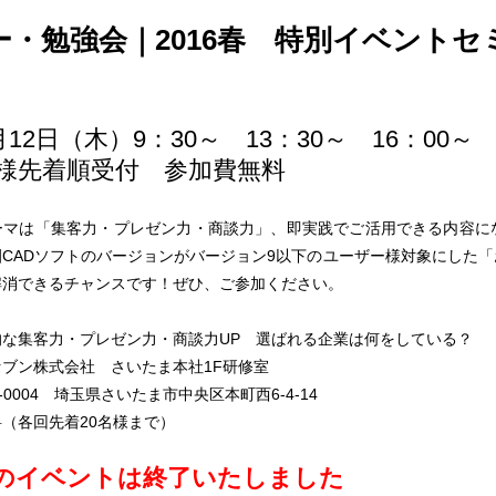
ー・勉強会｜2016春 特別イベントセ
5月12日（木）9：30～ 13：30～ 16：00～
名様先着順受付 参加費無料
作品
サイト
作品
ーマは「集客力・プレゼン力・商談力」、即実践でご活用できる内容に
CADソフトのバージョンがバージョン9以下のユーザー様対象にした
解消できるチャンスです！ぜひ、ご参加ください。
的な集客力・プレゼン力・商談力UP 選ばれる企業は何をしている？
セブン株式会社 さいたま本社1F研修室
8-0004 埼玉県さいたま市中央区本町西6-4-14
（各回先着20名様まで）
のイベントは終了いたしました