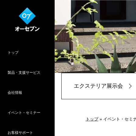
トップ
製品・支援サービス
エクステリア展示会
会社情報
O7CAD
Cambridge
HOPWEB!
カタリノ
SpeedPlanner
設計支援
イベント・セミナー
オーセブンとは
会社概要
所在地
採用情報
パース作品集
お客様インタ
推奨システム
トップ
» イベント・セミ
お客様サポート