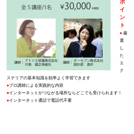
ポ
イ
ン
ト
●
厳
選
し
た
エ
ク
ステリアの基本知識を効率よく学習できます
●
プロ講師による実践的な内容
●
インターネットがつながる場所ならどこでも受けられます！
●
インターネット通話で電話代不要