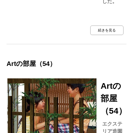
した。
続きを見る
Artの部屋（54）
Artの
部屋
（54）
エクステ
リア造園