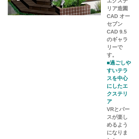
エクステ
リア造園
CAD オー
セブン
CAD 9.5
のギャラ
リーで
す。
■過ごしや
すいテラ
スを中心
にしたエ
クステリ
ア
VRとパー
スが楽し
めるよう
になりま