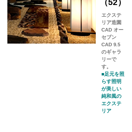
（52）
エクステ
リア造園
CAD オー
セブン
CAD 9.5
のギャラ
リーで
す。
■足元を照
らす照明
が美しい
純和風の
エクステ
リア