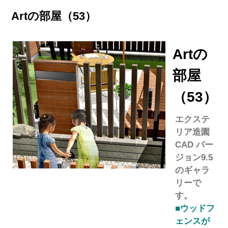
Artの部屋（53）
Artの
部屋
（53）
エクステ
リア造園
CAD バー
ジョン9.5
のギャラ
リーで
す。
■ウッドフ
ェンスが