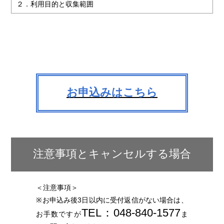
２．利用目的と収集範囲
当社は、お客様からお名前・ご住所・電話番号・Ｅメールア
ドレスなどの個人情報をご提供いただく場合は、あらかじめ
利用目的やお問い合わせの窓口などをお知らせし、適切な範
囲内でお客様の個人情報を収集させていただきます。
３．個人情報の利用
当社は、お客様から同意いただいた目的の範囲内でのみ、お
お申込みはこちら
客様の個人情報を利用させていただきます。
当社のウェブサイトでご入力されたお客様の個人情報は、以
下の目的のみに使用いたします。
・ご提供するサービスに関する、ダイレクトメールやカタロ
グ等の送付を行うため
注意事項とキャンセルする場合
・サービスご提供前のお問い合わせや、ご購入後のアフター
サービスなどの対応を行うため
・市場調査、その他調査研究のため
＜注意事項＞
４．第三者への提供・開示の禁止
※お申込み後3日以内に受付返信がない場合は、
当社は、お客様から同意いただいている場合や法令に基づき
TEL：048-840-1577
お手数ですが
ま
開示を請求された場合など正当な理由がある場合を除き、お