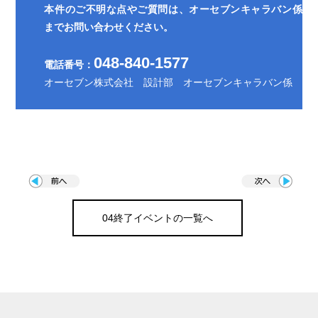
とを確認させていただいた上で、合理的な期間及び範囲で対
本件のご不明な点やご質問は、オーセブンキャラバン係
応させていただきます。
までお問い合わせください。
９．継続的な見直しと改善
048-840-1577
当社は、個人情報保護に関連する法令、その他の規範を遵守
電話番号：
するとともに、社会環境の変化に応じて、個人情報保護の取
オーセブン株式会社 設計部 オーセブンキャラバン係
り組みを継続的に見直し、改善します。
04終了イベントの一覧へ