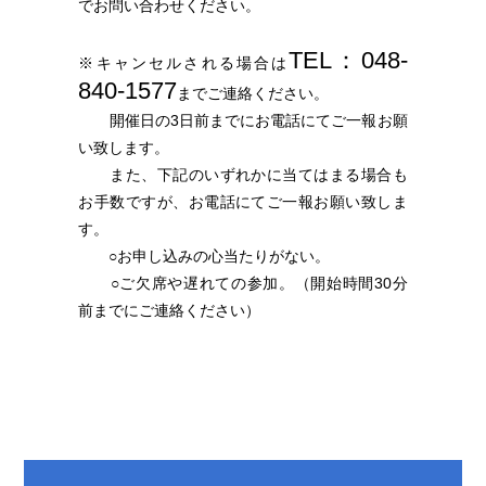
でお問い合わせください。
客様の個人情報を第三者に提供・開示いたしません。
５．業務委託先の監督
TEL：048-
※キャンセルされる場合は
当社は、お客様から同意いただいた利用目的を達成するため
840-1577
に、当社より業務委託先に対してお客様の個人情報を開示す
までご連絡ください。
る場合には、当社と同様の水準で個人情報の厳重な管理を徹
開催日の3日前までにお電話にてご一報お願
底するよう契約により義務付け、これを実施させるなど、適
い致します。
切な監督を行います。
また、下記のいずれかに当てはまる場合も
６．情報セキュリティの確保・向上
お手数ですが、お電話にてご一報お願い致しま
当社は、お客様の個人情報の漏洩・紛失・改ざんなどを防止
す。
するため、継続して情報セキュリティの確保・向上に努めま
○お申し込みの心当たりがない。
す。
○ご欠席や遅れての参加。（開始時間30分
７．教育・啓発
前までにご連絡ください）
当社は、すべての役員・従業員に対し、個人情報保護の重要
性を理解し、お客様の個人情報を適切に取り扱うよう教育・
啓発を行います。
８．個人情報の開示・訂正などへの対応
当社は、お客様がご自身の個人情報の開示や訂正などをご希
望される場合、お申し出いただいたお客様がご本人であるこ