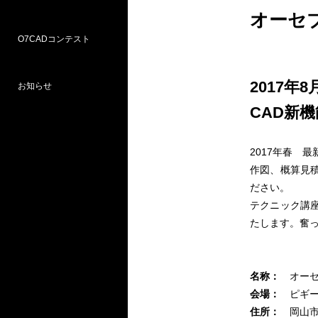
オーセ
O7CADコンテスト
Weラーニングパス
研修
WEB研修予約サイト
WEBセミナー
図面作図支援サービス
お問い合わせ窓口
2017年8
お知らせ
プロ部門
学校部門
CAD新
第18回 受賞
第16回 応募
第15回 受賞
2017年春 
作図、概算見積
ださい。
テクニック講座
たします。奮
名称：
オーセ
会場：
ピギー
住所：
岡山市