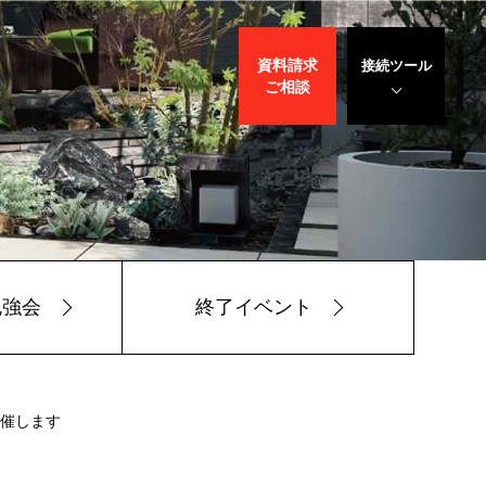
資料請求
接続ツール
ご相談
遠隔サポート
WEBデモ
サポート
サリバン先生
勉強会
終了イベント
開催します