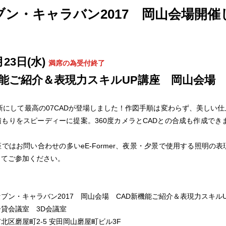
ブン・キャラバン2017 岡山会場開催
月23日(水)
満席の為受付終了
機能ご紹介＆表現力スキルUP講座 岡山会場
作品
サイト
作品
最新にして最高の07CADが登場しました！作図手順は変わらず、美しい
もりをスピーディーに提案。360度カメラとCADとの合成も作成できま
ではお問い合わせの多いeE-Former、夜景・夕景で使用する照明の
ってご参加ください。
ブン・キャラバン2017 岡山会場 CAD新機能ご紹介＆表現力スキル
貸会議室 3D会議室
北区磨屋町2-5 安田岡山磨屋町ビル3F