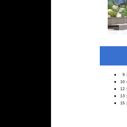
●
0
9
● 10
● 1
● 13
● 1