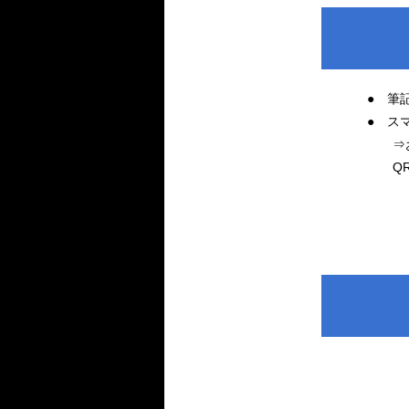
● 筆
● ス
⇒お持
QRコ