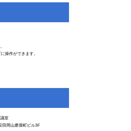
す。
に操作ができます。
会議室
 安田岡山磨屋町ビル3F