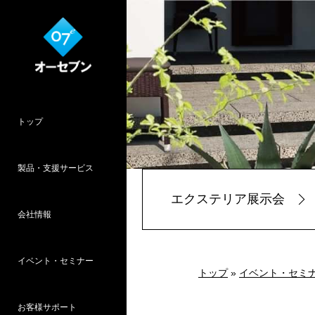
トップ
製品・支援サービス
エクステリア展示会
会社情報
O7CAD
Cambridge
HOPWEB!
カタリノ
SpeedPlanner
設計支援
イベント・セミナー
オーセブンとは
会社概要
所在地
採用情報
パース作品集
お客様インタ
推奨システム
トップ
»
イベント・セミ
お客様サポート