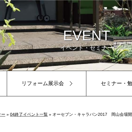
EVENT
イベント・セミナー
リフォーム展示会
セミナー・
ビュー
環境
ナー
»
04終了イベント一覧
» オーセブン・キャラバン2017 岡山会場