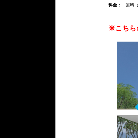
料金：
無料（定
※こちら