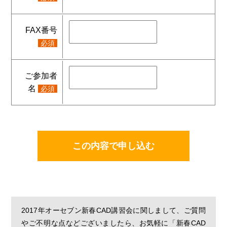
４．第三者への提供・開示の禁止
当社は、お客様から同意いただいている場合や法令に基づき
FAX番号
開示を請求された場合など正当な理由がある場合を除き、お
必須
客様の個人情報を第三者に提供・開示いたしません。
５．業務委託先の監督
当社は、お客様から同意いただいた利用目的を達成するため
ご参加者
に、当社より業務委託先に対してお客様の個人情報を開示す
名
必須
る場合には、当社と同様の水準で個人情報の厳重な管理を徹
底するよう契約により義務付け、これを実施させるなど、適
切な監督を行います。
６．情報セキュリティの確保・向上
当社は、お客様の個人情報の漏洩・紛失・改ざんなどを防止
するため、継続して情報セキュリティの確保・向上に努めま
す。
７．教育・啓発
当社は、すべての役員・従業員に対し、個人情報保護の重要
性を理解し、お客様の個人情報を適切に取り扱うよう教育・
2017年オーセブン新春CAD講習会に関しまして、ご質問
啓発を行います。
やご不明な点などございましたら、お気軽に「新春CAD