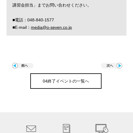
８．個人情報の開示・訂正などへの対応
講習会担当」までお問い合わせください。
当社は、お客様がご自身の個人情報の開示や訂正などをご希
望される場合、お申し出いただいたお客様がご本人であるこ
■電話：048-840-1577
とを確認させていただいた上で、合理的な期間及び範囲で対
■E-mail：
media@o-seven.co.jp
応させていただきます。
９．継続的な見直しと改善
当社は、個人情報保護に関連する法令、その他の規範を遵守
するとともに、社会環境の変化に応じて、個人情報保護の取
り組みを継続的に見直し、改善します。
04終了イベントの一覧へ