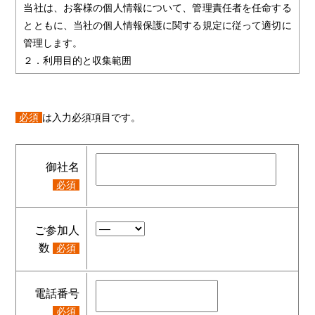
当社は、お客様の個人情報について、管理責任者を任命する
とともに、当社の個人情報保護に関する規定に従って適切に
管理します。
２．利用目的と収集範囲
当社は、お客様からお名前・ご住所・電話番号・Ｅメールア
ドレスなどの個人情報をご提供いただく場合は、あらかじめ
利用目的やお問い合わせの窓口などをお知らせし、適切な範
必須
は入力必須項目です。
囲内でお客様の個人情報を収集させていただきます。
３．個人情報の利用
当社は、お客様から同意いただいた目的の範囲内でのみ、お
御社名
客様の個人情報を利用させていただきます。
必須
当社のウェブサイトでご入力されたお客様の個人情報は、以
下の目的のみに使用いたします。
ご参加人
・ご提供するサービスに関する、ダイレクトメールやカタロ
数
必須
グ等の送付を行うため
・サービスご提供前のお問い合わせや、ご購入後のアフター
サービスなどの対応を行うため
電話番号
・市場調査、その他調査研究のため
必須