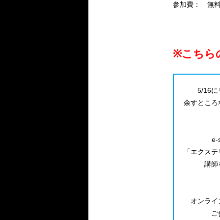
参加費： 無
※こちら
5/1
余すところ
e
「エクステ
講師
オンライ
ご