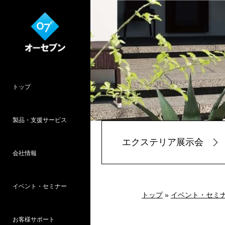
トップ
製品・支援サービス
エクステリア展示会
会社情報
O7CAD
Cambridge
HOPWEB!
カタリノ
SpeedPlanner
設計支援
イベント・セミナー
オーセブンとは
会社概要
所在地
採用情報
パース作品集
お客様インタ
推奨システム
トップ
»
イベント・セミ
お客様サポート