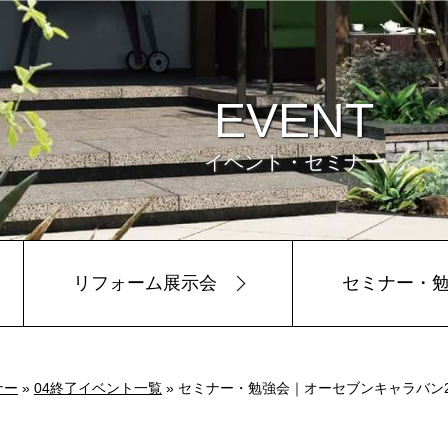
EVENT
イベント・セミナー
リフォーム展示会
セミナー・
ビュー
環境
ナー
»
04終了イベント一覧
» セミナー・勉強会｜オーセブンキャラバン