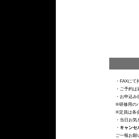
・FAXに
・ご予約は
・お申込み
※研修用の
※定員は各
・当日お気
・
キャンセル
ご一報お願