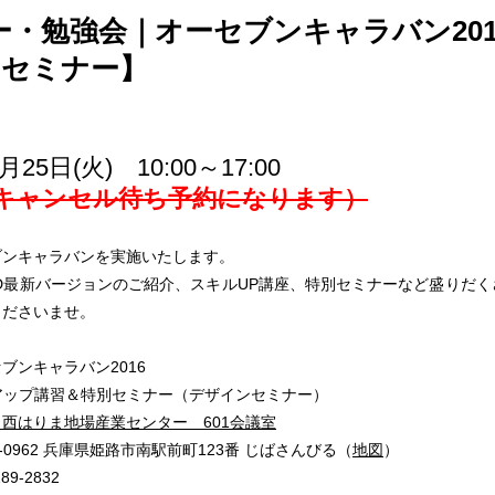
ー・勉強会｜オーセブンキャラバン20
Aセミナー】
月25日(火) 10:00～17:00
キャンセル待ち予約になります）
作品
サイト
作品
ブンキャラバンを実施いたします。
D最新バージョンのご紹介、スキルUP講座、特別セミナーなど盛りだ
くださいませ。
ブンキャラバン2016
アップ講習＆特別セミナー（デザインセミナー）
西はりま地場産業センター 601会議室
-0962 兵庫県姫路市南駅前町123番 じばさんびる（
地図
）
89-2832