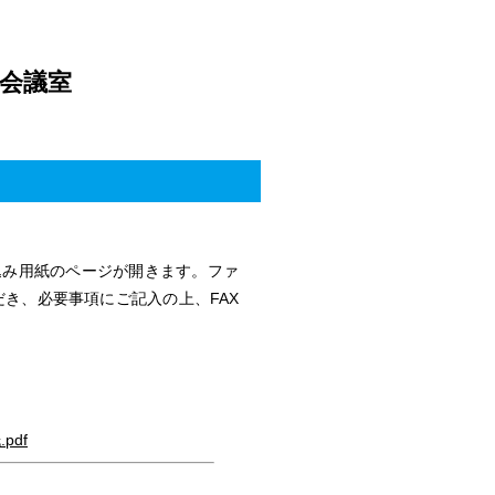
1会議室
込み用紙のページが開きます。ファ
だき、必要事項にご記入の上、FAX
pdf