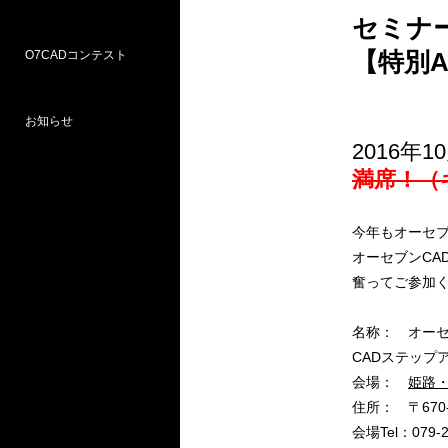
セミナ
【特別
O7CADコンテスト
Weラーニングパス
研修
WEB研修予約サイト
WEBセミナー
図面作図支援サービス
お問い合わせ窓口
お知らせ
プロ部門
学校部門
2016年10
満席！（
第18回 受賞
第16回 応募
第15回 受賞
今年もオーセ
オーセブンCA
奮ってご参加
名称： オーセ
CADステップ
会場：
姫路・
住所： 〒670
会場Tel：079-2