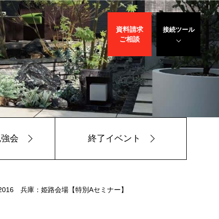
資料請求
接続ツール
ご相談
遠隔サポート
WEBデモ
サポート
サリバン先生
勉強会
終了イベント
2016 兵庫：姫路会場【特別Aセミナー】