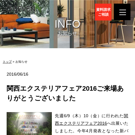
資料請求
ご相談
INFO
お知らせ
トップ
» お知らせ
2016/06/16
関西エクステリアフェア2016ご来場あ
りがとうございました
先週6/9（木）10（金）に行われた
関
西エクステリアフェア2016
へ出展いた
しました。今年4月発表となった新バ