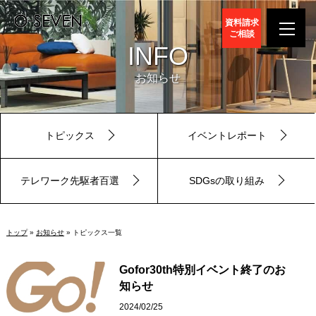
資料請求
ご相談
INFO
お知らせ
トピックス
イベントレポート
テレワーク先駆者百選
SDGsの取り組み
トップ
»
お知らせ
» トピックス一覧
Gofor30th特別イベント終了のお
知らせ
2024/02/25