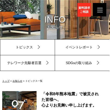
資料請求
ご相談
INFO
お知らせ
トピックス
イベントレポート
テレワーク先駆者百選
SDGsの取り組み
トップ
»
お知らせ
» トピックス一覧
「令和8年熊本地震」で被災され
た皆様へ、
心よりお見舞い申し上げます。