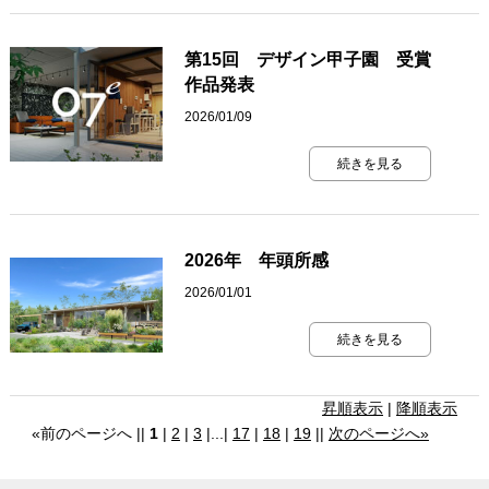
第15回 デザイン甲子園 受賞
作品発表
2026/01/09
続きを見る
2026年 年頭所感
2026/01/01
続きを見る
昇順表示
|
降順表示
«前のページへ ||
1
|
2
|
3
|...|
17
|
18
|
19
||
次のページへ»