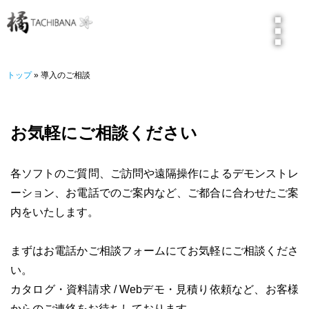
トップ
トップ
» 導入のご相談
きれいの秘密
お気軽にご相談ください
超お手軽！
サーバーレンダリング
各ソフトのご質問、ご訪問や遠隔操作によるデモンストレ
3ステップ作成
ーション、お電話でのご案内など、ご都合に合わせたご案
内をいたします。
臨場感満点VR
まずはお電話かご相談フォームにてお気軽にご相談くださ
お客様の声
い。
カタログ・資料請求 / Webデモ・見積り依頼など、お客様
橘・作品集
からのご連絡をお待ちしております。