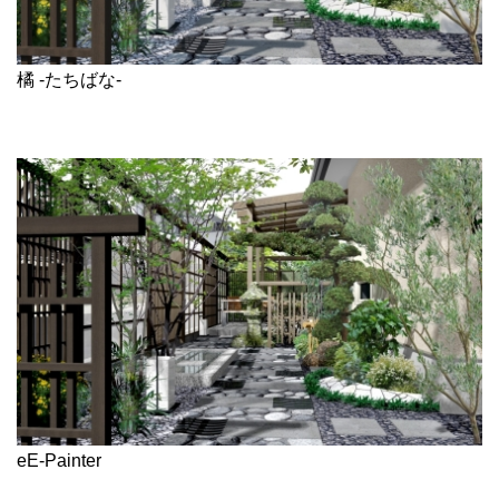
橘 -たちばな-
eE-Painter