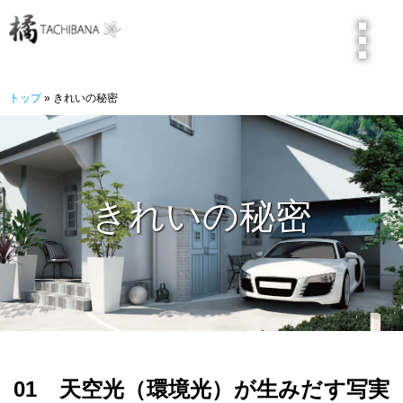
トップ
トップ
» きれいの秘密
きれいの秘密
超お手軽！
きれいの秘密
サーバーレンダリング
3ステップ作成
臨場感満点VR
お客様の声
橘・作品集
01 天空光（環境光）が生みだす写実