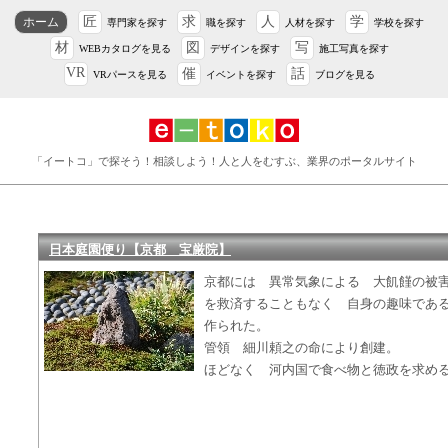
匠
求
人
学
ホーム
専門家を探す
職を探す
人材を探す
学校を探す
材
図
写
WEBカタログを見る
デザインを探す
施工写真を探す
VR
催
話
VRパースを見る
イベントを探す
ブログを見る
「イートコ」で探そう！相談しよう！人と人をむすぶ、業界のポータルサイト
日本庭園便り【京都 宝厳院】
京都には 異常気象による 大飢饉の被
を救済することもなく 自身の趣味であ
作られた。
管領 細川頼之の命により創建。
ほどなく 河内国で食べ物と徳政を求め