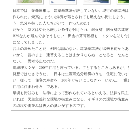
日本では 茅葺屋根は 建築基準法が許していない。現行の基準法は
作られた。焼夷(しょうい)爆弾が落とされても燃えない街にしよう。
う 気分を持った人たちがいて 作ったのだ）
だから 防火はやたら厳しい条件が付けられ 耐火材 防火材の建材
B29なんか飛んできそうもない 田舎の茅葺屋根も トタンを貼り
になってしまった。
お上の決めたことだ 例外は認めない。建築基準法が出来る前からあ
いから 昔のまま 建替えることはまかりならぬ となると なんと
ない。 思考停止なのだ。
現総理大臣が 200年住宅と言っている。了とするところもあるが、
発想ではなさそうだ。 日本は生涯可処分所得のうち 住宅に使いす
い 従って 住宅の寿命を 200年ぐらいにしなきゃ いかん。 税
住宅に住まわせろ である。
環境も街並みも 法律によって形作られているといえる。法律を民主
いれば 民主主義的な環境や街並みになる。イギリスの環境や街並み
の環境や街並みは役人の臭いがするのです。