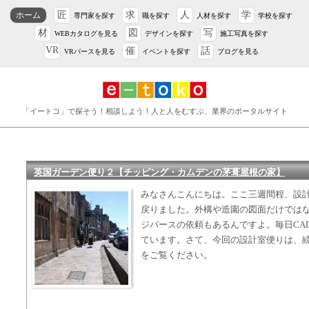
匠
求
人
学
ホーム
専門家を探す
職を探す
人材を探す
学校を探す
材
図
写
WEBカタログを見る
デザインを探す
施工写真を探す
VR
催
話
VRパースを見る
イベントを探す
ブログを見る
「イートコ」で探そう！相談しよう！人と人をむすぶ、業界のポータルサイト
英国ガーデン便り２【チッピング・カムデンの茅葺屋根の家】
みなさんこんにちは。ここ三週間程、設
戻りました。外構や造園の図面だけでは
ジパースの依頼もあるんですよ。毎日CA
ています。さて、今回の設計室便りは、
をご覧ください。