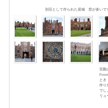
別荘として作られた居城 窓が多いで
宮殿
Fou
とき
作り
でし
リュ