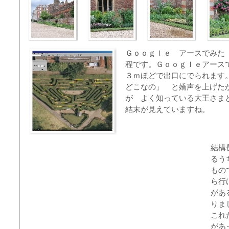
Ｇｏｏｇｌｅ アースでみた
程です。Ｇｏｏｇｌｅアースで
３ｍほどで出口にでられま
どこなの」 と嬌声を上げた
が よく知っている大王さ
結末が見えていますね。
結構
るう
もの
ら行
があ
りま
これ
があ