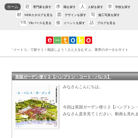
匠
求
人
学
ホーム
専門家を探す
職を探す
人材を探す
学校を探す
材
図
写
WEBカタログを見る
デザインを探す
施工写真を探す
VR
催
話
VRパースを見る
イベントを探す
ブログを見る
「イートコ」で探そう！相談しよう！人と人をむすぶ、業界のポータルサイト
英国ガーデン便り２【ハンプトン・コート・パレス】
みなさんこんにちは。
今回は英国ガーデン便り２【ハンプトン
みなさん是非見てください。動画も見れ