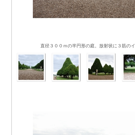
直径３００ｍの半円形の庭。放射状に３筋の