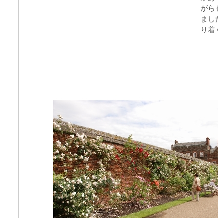
がら
まし
り着