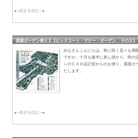
●─続きを読む─●
英国ガーデン便り２【ヒッドコート・マナー・ガーデン その２】
みなさんこんにちは。秋に咲く花々も満
ですか。十月も後半に差し掛かり、時の
ンのＣＡＤ設計室からのお便り、英国ガ
たします。
●─続きを読む─●