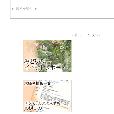
●─続きを読む─●
« 前へ
|
1
| 2 | 次へ »