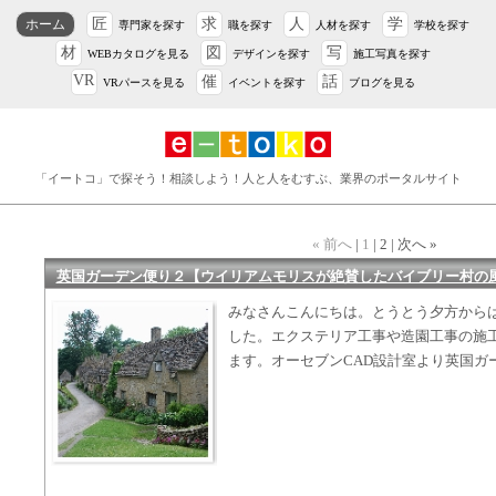
匠
求
人
学
ホーム
専門家を探す
職を探す
人材を探す
学校を探す
材
図
写
WEBカタログを見る
デザインを探す
施工写真を探す
VR
催
話
VRパースを見る
イベントを探す
ブログを見る
「イートコ」で探そう！相談しよう！人と人をむすぶ、業界のポータルサイト
« 前へ
|
1
| 2 | 次へ »
英国ガーデン便り２【ウイリアムモリスが絶賛したバイブリー村の
みなさんこんにちは。とうとう夕方から
した。エクステリア工事や造園工事の施
ます。オーセブンCAD設計室より英国ガ