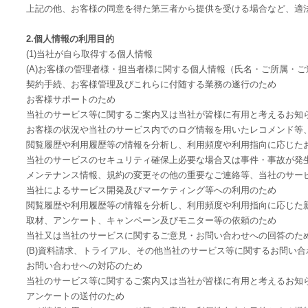
上記の他、お客様の同意を得た第三者から提供を受ける場合など、適
2.個人情報の利用目的
(1)当社が自ら取得する個人情報
(A)お客様の管理者様・担当者様に関する個人情報（氏名・ご所属・ご
契約手続、お客様管理及びこれらに付随する業務の遂行のため
お客様サポートのため
当社のサービス等に関するご案内又は当社が皆様に有用と考えるお知
お客様の状況や当社のサービス内でのログ情報を用いたレコメンド等
閲覧履歴や利用履歴等の情報を分析し、利用頻度や利用指向に応じた
当社のサービスのセキュリティ確保上必要な場合又は事件・事故が発
メンテナンス情報、規約の変更その他の重要なご連絡等、当社のサー
当社によるサービス開発及びマーケティング等への利用のため
閲覧履歴や利用履歴等の情報を分析し、利用頻度や利用指向に応じた
取材、アンケート、キャンペーン及びモニター等の依頼のため
当社又は当社のサービスに関するご意見・お問い合わせへの回答のた
(B)資料請求、トライアル、その他当社のサービス等に関するお問い
お問い合わせへの対応のため
当社のサービス等に関するご案内又は当社が皆様に有用と考えるお知
アンケートの送付のため