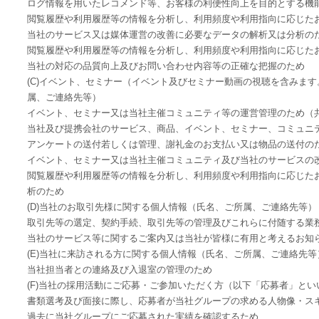
ログ情報を用いたレコメンド等、お客様の利便性向上を目的とする機
閲覧履歴や利用履歴等の情報を分析し、利用頻度や利用指向に応じた
当社のサービス又は媒体運営の改善に必要なデータの解析又は分析の
閲覧履歴や利用履歴等の情報を分析し、利用頻度や利用指向に応じた
当社の対応の品質向上及びお問い合わせ内容等の正確な把握のため
(C)イベント、セミナー（イベント及びセミナー動画の視聴を含みま
属、ご連絡先等）
イベント、セミナー又は当社主催コミュニティ等の運営管理のため（
当社及び提携会社のサービス、商品、イベント、セミナー、コミュニ
アンケートの送付若しくは管理、謝礼金のお支払い又は物品の送付の
イベント、セミナー又は当社主催コミュニティ及び当社のサービスの
閲覧履歴や利用履歴等の情報を分析し、利用頻度や利用指向に応じた
析のため
(D)当社のお取引先様に関する個人情報（氏名、ご所属、ご連絡先等）
取引先等の選定、契約手続、取引先等の管理及びこれらに付随する業
当社のサービス等に関するご案内又は当社が皆様に有用と考えるお知
(E)当社に来訪される方に関する個人情報（氏名、ご所属、ご連絡先等
当社担当者との連絡及び入退室の管理のため
(F)当社の採用活動にご応募・ご参加いただく方（以下「応募者」と
書類選考及び面接に際し、応募者が当社グループの求める人物像・ス
過去に当社グループにご応募された実績を確認するため