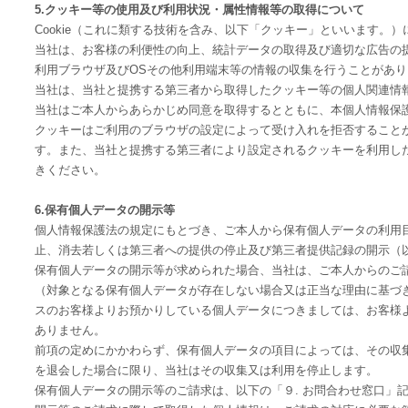
5.クッキー等の使用及び利用状況・属性情報等の取得について
Cookie（これに類する技術を含み、以下「クッキー」といいます。
当社は、お客様の利便性の向上、統計データの取得及び適切な広告の
利用ブラウザ及びOSその他利用端末等の情報の収集を行うことがあり
当社は、当社と提携する第三者から取得したクッキー等の個人関連情
当社はご本人からあらかじめ同意を取得するとともに、本個人情報保
クッキーはご利用のブラウザの設定によって受け入れを拒否すること
す。また、当社と提携する第三者により設定されるクッキーを利用し
きください。
6.保有個人データの開示等
個人情報保護法の規定にもとづき、ご本人から保有個人データの利用
止、消去若しくは第三者への提供の停止及び第三者提供記録の開示（
保有個人データの開示等が求められた場合、当社は、ご本人からのご
（対象となる保有個人データが存在しない場合又は正当な理由に基づ
スのお客様よりお預かりしている個人データにつきましては、お客様
ありません。
前項の定めにかかわらず、保有個人データの項目によっては、その収
を退会した場合に限り、当社はその収集又は利用を停止します。
保有個人データの開示等のご請求は、以下の「９. お問合わせ窓口」