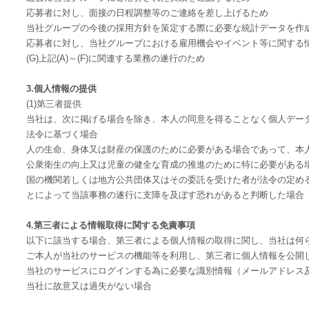
応募者に対し、面接の日程調整等のご連絡を差し上げるため
当社グループの今後の採用方針を策定する際に必要な統計データを作
応募者に対し、当社グループにおける雇用機会やイベント等に関する
(G)上記(A)～(F)に関連する業務の遂行のため
3.個人情報の提供
(1)第三者提供
当社は、次に掲げる場合を除き、本人の同意を得ることなく個人デー
法令に基づく場合
人の生命、身体又は財産の保護のために必要がある場合であって、本
公衆衛生の向上又は児童の健全な育成の推進のために特に必要がある
国の機関若しくは地方公共団体又はその委託を受けた者が法令の定め
とによって当該事務の遂行に支障を及ぼす恐れがあると判断した場合
4.第三者による情報取得に関する免責事項
以下に該当する場合、第三者による個人情報の取得に関し、当社は何
ご本人が当社のサービスの機能等を利用し、第三者に個人情報を公開
当社のサービスにログインする為に必要な識別情報（メールアドレス
当社に故意又は過失がない場合