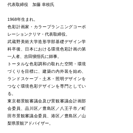
代表取締役 加藤 幸枝氏
1968年生まれ。
色彩計画家・カラープランニングコーポ
レーションクリマ・代表取締役。
武蔵野美術大学造形学部基礎デザイン学
科卒後、日本における環境色彩計画の第
一人者、吉田愼悟氏に師事。
トータルな色彩調和の取れた空間・環境
づくりを目標に、建築の内外装を始め、
ランドスケープ・土木・照明デザインを
つなぐ環境色彩デザインを専門としてい
る。
東京都景観審議会及び景観審議会計画部
会委員、品川区／豊島区／八王子市／町
田市景観審議会委員、港区／豊島区／山
梨県景観アドバイザー。