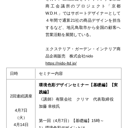
商工会議所のプロジェクト「京都
W.D.H.」ではサポートデザイナーとして
４年間で通算21社の商品デザインを担当
するなど、地元鳥取市から全国の顧客へ
営業活動を展開している。
エクステリア・ガーデン・インテリア商
品企画販売 株式会社nido
https://nido-ltd.jp/
日時
セミナー内容
環境色彩デザインセミナー【基礎編】【実
践編】
2回連続講座
《講師》有限会社 クリマ 代表取締役
加藤 幸枝氏
4月7日
（火）
第一回（4月7日）【基礎編】15時～
4月14日
1）環境色彩デザインとは