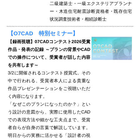
二級建築士・一級エクステリアプランナ
ー・木造住宅耐震診断資格者・既存住宅
状況調査技術者・相続診断士
【O7CAD 特別セミナー】
【録画視聴】07CADコンテスト2026受賞
作品・発表の記録 ～プランの背景やCAD
での操作について、受賞者が話した内容
を共有します～
3/2に開催されるコンテスト授賞式。その
中で行われる、受賞者本人による貴重な
作品プレゼンテーションをご視聴いただ
く内容になります。
「なぜこのプランになったのか？」とい
う設計の意図から、実際に使用したCAD
での表現方法や細かな工夫点まで、受賞
者自らが自身の言葉で解説しています。
明日からの実務に活かせる「設計者の視