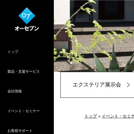
トップ
製品・支援サービス
エクステリア展示会
会社情報
O7CAD
Cambridge
HOPWEB!
カタリノ
SpeedPlanner
設計支援
イベント・セミナー
オーセブンとは
会社概要
所在地
採用情報
パース作品集
お客様インタ
推奨システム
トップ
»
イベント・セミ
お客様サポート