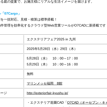
める庭の提案で、お施主様にリアルな生活イメージを届けます。
「07Cargo」
理を一括対応。見積・積算は標準搭載！
件管理を効率化するクラウド型Web営業ツールがO7CADに新搭載です
エクステリアフェア2025 in 九州
2025年5月28日（水）29日（木）
5月28日（水） 10：00～17：00
5月29日（木） 10：00～16：00
無料
マリンメッセ福岡 B館
ページ
http://exteriorfair-kyushu.jp/
・エクステリア造園CAD「
O7CAD（オーセブン・キ