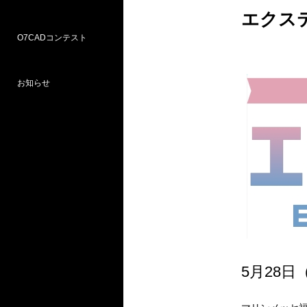
エクステ
O7CADコンテスト
Weラーニングパス
研修
WEB研修予約サイト
WEBセミナー
図面作図支援サービス
お問い合わせ窓口
お知らせ
プロ部門
学校部門
第18回 受賞
第16回 応募
第15回 受賞
5月28日