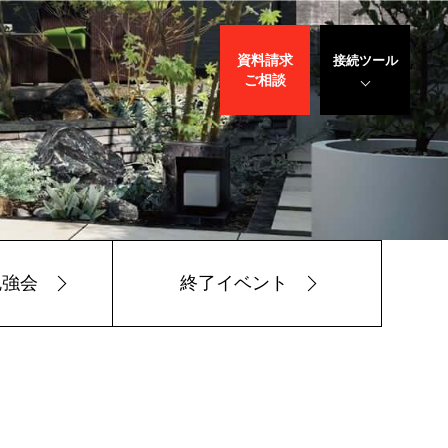
資料請求
接続ツール
ご相談
遠隔サポート
WEBデモ
サポート
サリバン先生
勉強会
終了イベント