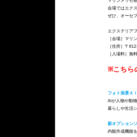
マリンメッセ福
会場ではエクス
ぜひ、オーセ
エクステリアフェ
［会場］マリン
［住所］〒812
［入場料］無
※こちら
フォト添景Ａ
AIが人物や動
暮らしや生活
新オプション
内観作成機能