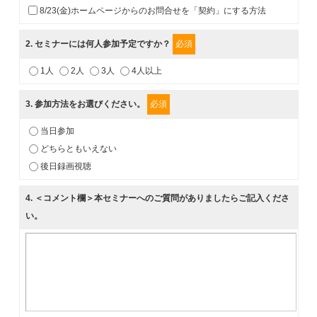
8/23(金)ホームページからのお問合せを「契約」にする方法
2
. セミナーには何人参加予定ですか？
必須
1人
2人
3人
4人以上
3
. 参加方法をお選びください。
必須
当日参加
どちらともいえない
後日録画視聴
4
. ＜コメント欄＞本セミナーへのご質問がありましたらご記入くださ
い。